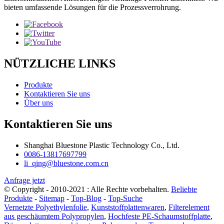
bieten umfassende Lösungen für die Prozessverrohrung.
NÜTZLICHE LINKS
Produkte
Kontaktieren Sie uns
Über uns
Kontaktieren Sie uns
Shanghai Bluestone Plastic Technology Co., Ltd.
0086-13817697799
li_qing@bluestone.com.cn
Anfrage jetzt
© Copyright - 2010-2021 : Alle Rechte vorbehalten.
Beliebte
Produkte
-
Sitemap
-
Top-Blog
-
Top-Suche
Vernetzte Polyethylenfolie
,
Kunststoffplattenwaren
,
Filterelement
aus geschäumtem Polypropylen
,
Hochfeste PE-Schaumstoffplatte
,