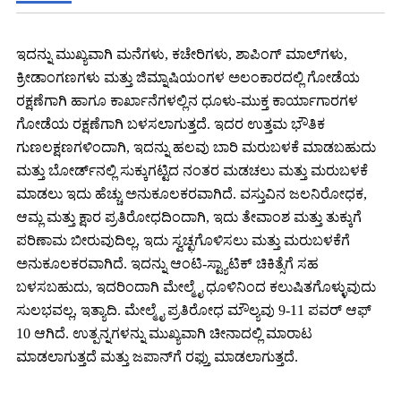
ಇದನ್ನು ಮುಖ್ಯವಾಗಿ ಮನೆಗಳು, ಕಚೇರಿಗಳು, ಶಾಪಿಂಗ್ ಮಾಲ್‌ಗಳು,
ಕ್ರೀಡಾಂಗಣಗಳು ಮತ್ತು ಜಿಮ್ನಾಷಿಯಂಗಳ ಅಲಂಕಾರದಲ್ಲಿ ಗೋಡೆಯ
ರಕ್ಷಣೆಗಾಗಿ ಹಾಗೂ ಕಾರ್ಖಾನೆಗಳಲ್ಲಿನ ಧೂಳು-ಮುಕ್ತ ಕಾರ್ಯಾಗಾರಗಳ
ಗೋಡೆಯ ರಕ್ಷಣೆಗಾಗಿ ಬಳಸಲಾಗುತ್ತದೆ. ಇದರ ಉತ್ತಮ ಭೌತಿಕ
ಗುಣಲಕ್ಷಣಗಳಿಂದಾಗಿ, ಇದನ್ನು ಹಲವು ಬಾರಿ ಮರುಬಳಕೆ ಮಾಡಬಹುದು
ಮತ್ತು ಬೋರ್ಡ್‌ನಲ್ಲಿ ಸುಕ್ಕುಗಟ್ಟಿದ ನಂತರ ಮಡಚಲು ಮತ್ತು ಮರುಬಳಕೆ
ಮಾಡಲು ಇದು ಹೆಚ್ಚು ಅನುಕೂಲಕರವಾಗಿದೆ. ವಸ್ತುವಿನ ಜಲನಿರೋಧಕ,
ಆಮ್ಲ ಮತ್ತು ಕ್ಷಾರ ಪ್ರತಿರೋಧದಿಂದಾಗಿ, ಇದು ತೇವಾಂಶ ಮತ್ತು ತುಕ್ಕುಗೆ
ಪರಿಣಾಮ ಬೀರುವುದಿಲ್ಲ, ಇದು ಸ್ವಚ್ಛಗೊಳಿಸಲು ಮತ್ತು ಮರುಬಳಕೆಗೆ
ಅನುಕೂಲಕರವಾಗಿದೆ. ಇದನ್ನು ಆಂಟಿ-ಸ್ಟ್ಯಾಟಿಕ್ ಚಿಕಿತ್ಸೆಗೆ ಸಹ
ಬಳಸಬಹುದು, ಇದರಿಂದಾಗಿ ಮೇಲ್ಮೈ ಧೂಳಿನಿಂದ ಕಲುಷಿತಗೊಳ್ಳುವುದು
ಸುಲಭವಲ್ಲ, ಇತ್ಯಾದಿ. ಮೇಲ್ಮೈ ಪ್ರತಿರೋಧ ಮೌಲ್ಯವು 9-11 ಪವರ್ ಆಫ್
10 ಆಗಿದೆ. ಉತ್ಪನ್ನಗಳನ್ನು ಮುಖ್ಯವಾಗಿ ಚೀನಾದಲ್ಲಿ ಮಾರಾಟ
ಮಾಡಲಾಗುತ್ತದೆ ಮತ್ತು ಜಪಾನ್‌ಗೆ ರಫ್ತು ಮಾಡಲಾಗುತ್ತದೆ.