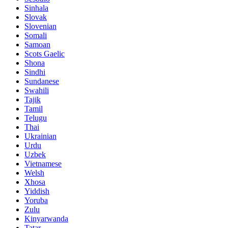
Sinhala
Slovak
Slovenian
Somali
Samoan
Scots Gaelic
Shona
Sindhi
Sundanese
Swahili
Tajik
Tamil
Telugu
Thai
Ukrainian
Urdu
Uzbek
Vietnamese
Welsh
Xhosa
Yiddish
Yoruba
Zulu
Kinyarwanda
Tatar