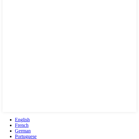
English
French
German
Portuguese