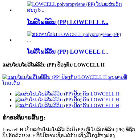
ໂພລີໂພລີລີນ (PP) LOWCELL f...
ໂພລີໂພລີລີນ (PP) LOWCELL f...
ແຜ່ນໂຟມໂພລີໂພລີລີນ (PP) ປ້ອງກັນ LOWCELL H
ຄໍາອະທິບາຍສັ້ນໆ:
Lowcell H ເປັນແຜ່ນໂຟມໂພລີໂພລີເມີ (PP) ຫຼື ໂພລີເອທິລີນ (PE) ທີ່ຖືກ
ບີບອັດດ້ວຍ SCF ທີ່ບໍ່ມີການເຊື່ອມຕໍ່ກັນ ເຊິ່ງມີໂຄງສ້າງຟອງ