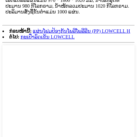
ເລັດແຕ່ລະແຜ່ນແມ່ນ 970 * 1860 * 1020 ມມ, ນ້ຳໜັກສຸດທິ
ປະມານ 980 ກິໂລກຣາມ, ນ້ຳໜັກລວມປະມານ 1020 ກິໂລກຣາມ.
ປະລິມານສັ່ງຊື້ຂັ້ນຕ່ຳແມ່ນ 1000 ແຜ່ນ.
ກ່ອນໜ້ານີ້:
ແຜ່ນໂຟມປ້ອງກັນໂພລີໂພລີລີນ (PP) LOWCELL H
ຕໍ່ໄປ:
ກະເປົ໋າລົດເຂັນ LOWCELL