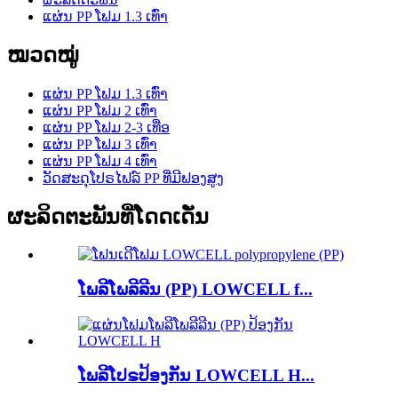
ແຜ່ນ PP ໂຟມ 1.3 ເທົ່າ
ໝວດໝູ່
ແຜ່ນ PP ໂຟມ 1.3 ເທົ່າ
ແຜ່ນ PP ໂຟມ 2 ເທົ່າ
ແຜ່ນ PP ໂຟມ 2-3 ເທື່ອ
ແຜ່ນ PP ໂຟມ 3 ເທົ່າ
ແຜ່ນ PP ໂຟມ 4 ເທົ່າ
ວັດສະດຸໂປຣໄຟລ໌ PP ທີ່ມີຟອງສູງ
ຜະລິດຕະພັນທີ່ໂດດເດັ່ນ
ໂພລີໂພລີລີນ (PP) LOWCELL f...
ໂພລີໂປຣປ້ອງກັນ LOWCELL H...