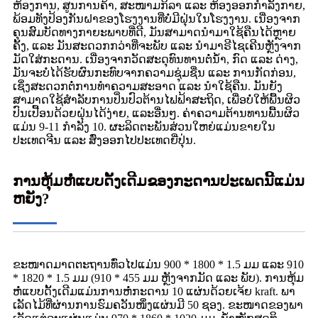
ຫ້ອງການ, ສູນການຄ້າ, ສະໜາມກິລາ ແລະ ຫ້ອງອອກກຳລັງກາຍ,
ພ້ອມທັງປ້ອງກັນຝາຂອງໂຮງງານທີ່ບໍ່ມີຝຸ່ນໃນໂຮງງານ. ເນື່ອງຈາກ
ຄຸນສົມບັດທາງກາຍະພາບທີ່ດີ, ມັນສາມາດນຳມາໃຊ້ຄືນໄດ້ຫຼາຍ
ຄັ້ງ, ແລະ ມັນສະດວກກວ່າທີ່ຈະພັບ ແລະ ນຳມາຣີໄຊເຄີນຫຼັງຈາກ
ມັດໃສ່ກະດານ. ເນື່ອງຈາກວັດສະດຸທົນທານຕໍ່ນ້ຳ, ກົດ ແລະ ດ່າງ,
ມັນຈະບໍ່ໄດ້ຮັບຜົນກະທົບຈາກຄວາມຊຸ່ມຊື່ນ ແລະ ການກັດກ່ອນ,
ເຊິ່ງສະດວກຕໍ່ການທຳຄວາມສະອາດ ແລະ ນຳໃຊ້ຄືນ. ມັນຍັງ
ສາມາດໃຊ້ສຳລັບການປິ່ນປົວຕ້ານໄຟຟ້າສະຖິດ, ເພື່ອບໍ່ໃຫ້ພື້ນຜິວ
ປົນເປື້ອນດ້ວຍຝຸ່ນໄດ້ງ່າຍ, ແລະອື່ນໆ. ຄ່າຄວາມຕ້ານທານພື້ນຜິວ
ແມ່ນ 9-11 ກຳລັງ 10. ຜະລິດຕະພັນສ່ວນໃຫຍ່ແມ່ນຂາຍໃນ
ປະເທດຈີນ ແລະ ສົ່ງອອກໄປປະເທດຍີ່ປຸ່ນ.
ການຫຸ້ມຫໍ່ແບບດັ້ງເດີມຂອງກະດານປະເພດນີ້ແມ່ນ
ຫຍັງ?
ຂະໜາດມາດຕະຖານທົ່ວໄປແມ່ນ 900 * 1800 * 1.5 ມມ ແລະ 910
* 1820 * 1.5 ມມ (910 * 455 ມມ ຫຼັງຈາກມັດ ແລະ ພັບ). ການຫຸ້ມ
ຫໍ່ແບບດັ້ງເດີມແມ່ນການຫໍ່ກະດານ 10 ແຜ່ນດ້ວຍເຈ້ຍ kraft. ພາ
ເລັດໄມ້ທີ່ຜ່ານການຮົມຄວັນໜຶ່ງແຜ່ນມີ 50 ຊອງ. ຂະໜາດຂອງພາ