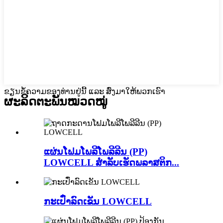
ຂຽນຂໍ້ຄວາມຂອງທ່ານຢູ່ນີ້ ແລະ ສົ່ງມາໃຫ້ພວກເຮົາ
ຜະລິດຕະພັນ
ໝວດໝູ່
ແຜ່ນໂຟມໂພລີໂພລີລີນ (PP)
LOWCELL ສຳລັບເຮັດພລາສຕິກ...
ກະເປົ໋າລົດເຂັນ LOWCELL