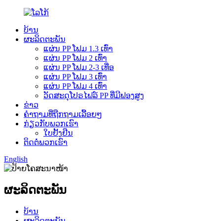
ບ້ານ
ຜະລິດຕະພັນ
ແຜ່ນ PP ໂຟມ 1.3 ເທົ່າ
ແຜ່ນ PP ໂຟມ 2 ເທົ່າ
ແຜ່ນ PP ໂຟມ 2-3 ເທື່ອ
ແຜ່ນ PP ໂຟມ 3 ເທົ່າ
ແຜ່ນ PP ໂຟມ 4 ເທົ່າ
ວັດສະດຸໂປຣໄຟລ໌ PP ທີ່ມີຟອງສູງ
ຂ່າວ
ຄຳຖາມທີ່ຖືກຖາມເລື້ອຍໆ
ກ່ຽວກັບພວກເຮົາ
ໃບຢັ້ງຢືນ
ຕິດຕໍ່ພວກເຮົາ
English
ຜະລິດຕະພັນ
ບ້ານ
ຜະລິດຕະພັນ