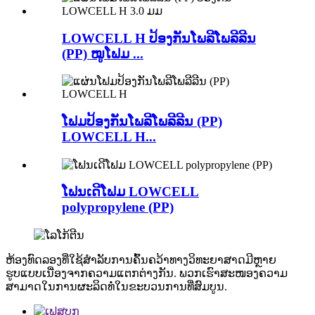
LOWCELL H ປ້ອງກັນໂພລີໂພລີລີນ
(PP) ໝູໂຟມ ...
ໂຟມປ້ອງກັນໂພລີໂພລີລີນ (PP)
LOWCELL H...
ໂຟນເດີໂຟມ LOWCELL
polypropylene (PP)
ຫ້ອງທົດລອງທີ່ໃຊ້ສຳລັບການຄົ້ນຄວ້າທາງວິທະຍາສາດມີຫຼາຍ
ຮູບແບບເນື່ອງຈາກຄວາມແຕກຕ່າງກັນ. ພວກເຮົາສະໜອງຄວາມ
ສາມາດໃນການຜະລິດທໍ່ໃນຂະບວນການທີ່ສົມບູນ.