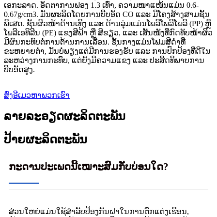
ເອກະລາດ. ອັດຕາການຟອງ 1.3 ເທົ່າ, ຄວາມໜາແໜ້ນແມ່ນ 0.6-
0.67g/cm3. ມັນຜະລິດໂດຍການບີບອັດ CO ແລະ ມີໂຄງສ້າງສາມຊັ້ນ
ພິເສດ. ຊັ້ນຜິວໜ້າດ້ານເທິງ ແລະ ດ້ານລຸ່ມແມ່ນໂພລີໂພລີໂພລີ (PP) ຫຼື
ໂພລີເອທິລີນ (PE) ແຂງສີຟ້າ ຫຼື ສີຂຽວ, ແລະ ເສັ້ນໜັງທີ່ກົດທັບໜ້າຜິວ
ມີຜົນກະທົບຕໍ່ການຕ້ານການເລື່ອນ. ຊັ້ນກາງແມ່ນໂຟມສີດຳທີ່
ຂະຫຍາຍຕ່ຳ, ມັນບໍ່ພຽງແຕ່ມີການຮອງຮັບ ແລະ ການປົກປ້ອງທີ່ດີໃນ
ລະຫວ່າງການກະທົບ, ແຕ່ຍັງມີຄວາມແຂງ ແລະ ປະສິດທິພາບການ
ບີບອັດສູງ.
ສົ່ງອີເມວຫາພວກເຮົາ
ລາຍລະອຽດຜະລິດຕະພັນ
ປ້າຍຜະລິດຕະພັນ
ກະດານປະເພດນີ້ເໝາະສົມກັບບ່ອນໃດ?
ສ່ວນໃຫຍ່ແມ່ນໃຊ້ສຳລັບປ້ອງກັນຝາໃນການຕົກແຕ່ງເຮືອນ,