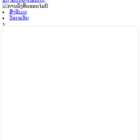
ແບ່ງສ່ວນພາດສະຕິກ
,
ສົ່ງອີເມວ
ວັອດແອັບ
x