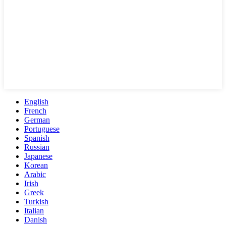
English
French
German
Portuguese
Spanish
Russian
Japanese
Korean
Arabic
Irish
Greek
Turkish
Italian
Danish