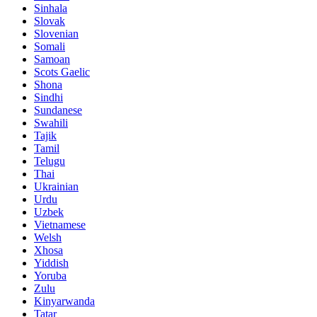
Sinhala
Slovak
Slovenian
Somali
Samoan
Scots Gaelic
Shona
Sindhi
Sundanese
Swahili
Tajik
Tamil
Telugu
Thai
Ukrainian
Urdu
Uzbek
Vietnamese
Welsh
Xhosa
Yiddish
Yoruba
Zulu
Kinyarwanda
Tatar