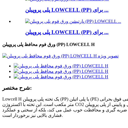
پلی پروپیلن LOWCELL (PP) برای ...
پلی پروپیلن LOWCELL (PP) برای ...
ورق فوم محافظ پلی پروپیلن (PP) LOWCELL H
شرح مختصر:
Lowcell H یک تخته پلی پروپیلن (PP) یا پلی اتیلن (PE) فومی اکسترود شده بدون اتصال عرضی فوق بحرانی (SCF) با ساختار حباب مستقل است. سرعت فوم شدن ۱.۳ برابر، چگالی آن ۰.۶-۰.۶۷ گرم بر سانتی
متر مکعب است. این تخته با اکستروژن CO2 ساخته شده و دارای ساختار سه لایه ویژه است. لایه های سطحی بالایی و پایینی از پلی پروپیلن (PP) یا پلی اتیلن (PE) جامد آبی یا سبز هستند و خطوط چرمی
ام ضربه گیری و محافظت خوب عمل می کند، بلکه از سختی و عملکرد
فشاری بالایی نیز برخوردار است.