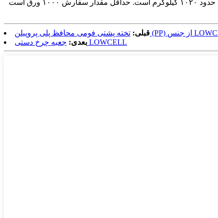
پروپیلن (PP) از جنس LOWCELL H
قبلی:
جعبه چرخ دستی LOWCELL
بعدی: