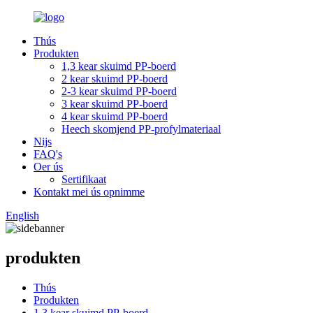
Thús
Produkten
1,3 kear skuimd PP-boerd
2 kear skuimd PP-boerd
2-3 kear skuimd PP-boerd
3 kear skuimd PP-boerd
4 kear skuimd PP-boerd
Heech skomjend PP-profylmateriaal
Nijs
FAQ's
Oer ús
Sertifikaat
Kontakt mei ús opnimme
English
produkten
Thús
Produkten
1,3 kear skuimd PP-boerd