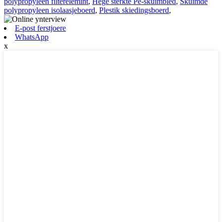
polypropyleen filterelemint
,
Hege sterkte Pe-skuimblêd
,
Skuimde
polypropyleen isolaasjeboerd
,
Plestik skiedingsboerd
,
E-post ferstjoere
WhatsApp
x