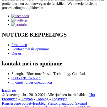
protte foarmen oan fanwegen de ferskillen. Wy leverje folsleine
prosesliedingmooglikheden.
NUTTIGE KEPPELINGS
Produkten
Kontakt mei ús opnimme
Oer ús
kontakt mei ús opnimme
Shanghai Bluestone Plastic Technology Co., Ltd.
0086-13817697799
li_qing@bluestone.com.cn
fraach no
© Auteursrjocht - 2010-2021: Alle rjochten foarbehâlden.
Hot
Produkten
-
Sitemap
-
Topblog
-
Topsykjen
Krúsferbûne polyetyleenblêd
,
Plestik plaatguod
,
Skuimd