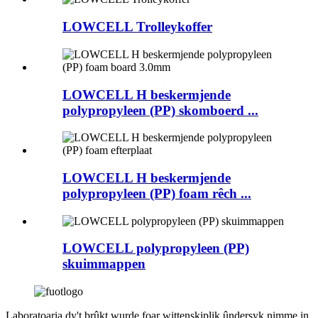
LOWCELL Trolleykoffer
LOWCELL H beskermjende
polypropyleen (PP) skomboerd ...
LOWCELL H beskermjende
polypropyleen (PP) foam rêch ...
LOWCELL polypropyleen (PP)
skuimmappen
Laboratoaria dy't brûkt wurde foar wittenskiplik ûndersyk nimme in