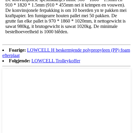
910 * 1820 * 1.5mm (910 * 455mm nei it krimpen en vouwen).
De konvinsjonele ferpakking is om 10 boerden yn te pakken mei
kraftpapier. Ien fumigearre houten pallet mei 50 pakken. De
grutte fan elke pallet is 970 * 1860 * 1020mm, it nettogewicht is
sawat 980kg, it brutogewicht is sawat 1020kg. De minimale
bestelhoeveelheid is 1000 blêden.
Foarige:
LOWCELL H beskermjende polypropyleen (PP) foam
efterplaat
Folgjende:
LOWCELL Trolleykoffer