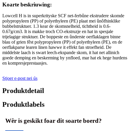
Koarte beskriuwing:
Lowcell H is in superkrityske SCF net-ferbûne ekstrudere skomde
polypropyleen (PP) of polyethyleen (PE) plaat mei ûnôfhinklike
bubbelstruktuer. 1.3 kear de skomsnelheid, tichtheid is 0.6-
0.67g/cm3. It is makke troch CO-ekstruzje en hat in spesjale
trijelagige struktuer. De boppeste en ûnderste oerflaklagen binne
blau of grien fêst polypropyleen (PP) of polyethyleen (PE), en de
oerflakparse learen linen hawwe it effekt fan stroefheid. De
middelste laach is swart leech-ekspande skom, it hat net allinich
goede demping en beskerming by ynfloed, mar hat ek hege hurdens
en kompresjeprestaasjes.
Stjoer e-post nei ús
Produktdetail
Produktlabels
Wêr is geskikt foar dit soarte boerd?