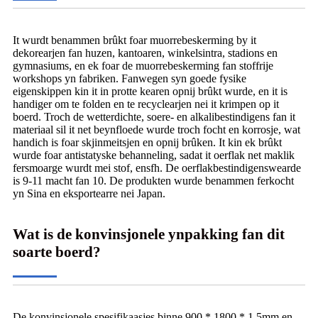
It wurdt benammen brûkt foar muorrebeskerming by it
dekorearjen fan huzen, kantoaren, winkelsintra, stadions en
gymnasiums, en ek foar de muorrebeskerming fan stoffrije
workshops yn fabriken. Fanwegen syn goede fysike
eigenskippen kin it in protte kearen opnij brûkt wurde, en it is
handiger om te folden en te recyclearjen nei it krimpen op it
boerd. Troch de wetterdichte, soere- en alkalibestindigens fan it
materiaal sil it net beynfloede wurde troch focht en korrosje, wat
handich is foar skjinmeitsjen en opnij brûken. It kin ek brûkt
wurde foar antistatyske behanneling, sadat it oerflak net maklik
fersmoarge wurdt mei stof, ensfh. De oerflakbestindigenswearde
is 9-11 macht fan 10. De produkten wurde benammen ferkocht
yn Sina en eksportearre nei Japan.
Wat is de konvinsjonele ynpakking fan dit
soarte boerd?
De konvinsjonele spesifikaasjes binne 900 * 1800 * 1.5mm en