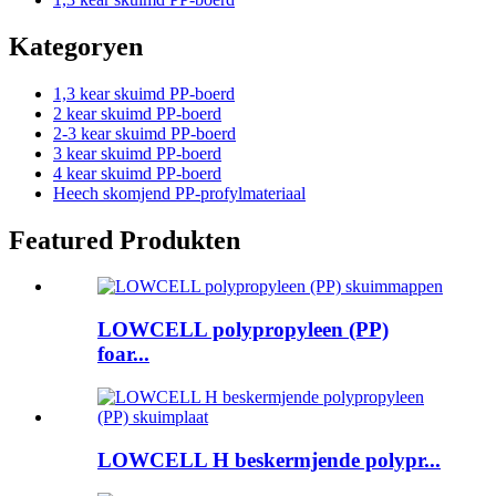
Kategoryen
1,3 kear skuimd PP-boerd
2 kear skuimd PP-boerd
2-3 kear skuimd PP-boerd
3 kear skuimd PP-boerd
4 kear skuimd PP-boerd
Heech skomjend PP-profylmateriaal
Featured Produkten
LOWCELL polypropyleen (PP)
foar...
LOWCELL H beskermjende polypr...