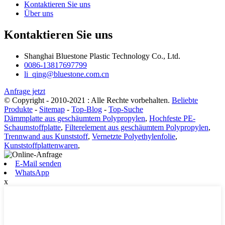
Kontaktieren Sie uns
Über uns
Kontaktieren Sie uns
Shanghai Bluestone Plastic Technology Co., Ltd.
0086-13817697799
li_qing@bluestone.com.cn
Anfrage jetzt
© Copyright - 2010-2021 : Alle Rechte vorbehalten.
Beliebte
Produkte
-
Sitemap
-
Top-Blog
-
Top-Suche
Dämmplatte aus geschäumtem Polypropylen
,
Hochfeste PE-
Schaumstoffplatte
,
Filterelement aus geschäumtem Polypropylen
,
Trennwand aus Kunststoff
,
Vernetzte Polyethylenfolie
,
Kunststoffplattenwaren
,
E-Mail senden
WhatsApp
x