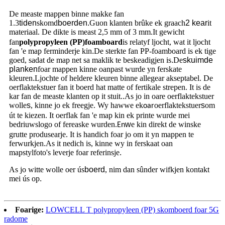
De measte mappen binne makke fan
1.3
tiden
skomd
boerden.
Guon klanten brûke ek graach
2 kear
it
materiaal. De dikte is meast 2,5 mm of 3 mm
It gewicht
.
fan
polypropyleen (PP)
foamboard
is relatyf ljocht, wat it ljocht
fan 'e map ferminderje kin
.
De sterkte fan PP-foamboard is ek tige
goed, sadat de map net sa maklik te beskeadigjen is
.
De
skuimde
planken
foar mappen kinne oanpast wurde yn ferskate
kleuren
.
Ljochte of heldere kleuren binne allegear akseptabel. De
oerflaktekstuer fan it boerd hat matte of fertikale strepen. It is de
kar fan de measte klanten op it stuit.
.
As jo ​​in oare oerflaktekstuer
wolle
s
, kinne jo ek freegje. Wy hawwe ek
oerflaktekstuer
s
om
oar
út te kiezen. It oerflak fan 'e map kin ek printe wurde mei
bedriuwslogo of fereaske wurden.
w
e kin direkt de winske
En
grutte produsearje. It is handich foar jo om it yn mappen te
ferwurkjen
.
As it nedich is, kinne wy ​​in ferskaat oan
mapstylfoto's leverje foar referinsje
.
As jo ​​witte wolle oer ús
boerd
, nim dan sûnder wifkjen kontakt
mei ús op
.
Foarige:
LOWCELL T polypropyleen (PP) skomboerd foar 5G
radome