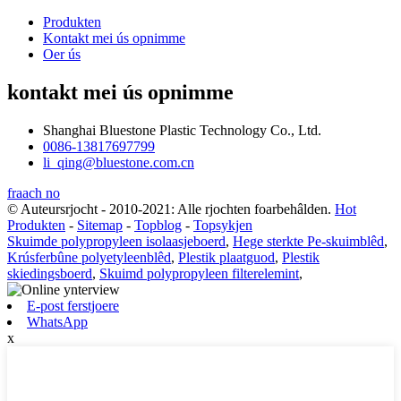
Produkten
Kontakt mei ús opnimme
Oer ús
kontakt mei ús opnimme
Shanghai Bluestone Plastic Technology Co., Ltd.
0086-13817697799
li_qing@bluestone.com.cn
fraach no
© Auteursrjocht - 2010-2021: Alle rjochten foarbehâlden.
Hot
Produkten
-
Sitemap
-
Topblog
-
Topsykjen
Skuimde polypropyleen isolaasjeboerd
,
Hege sterkte Pe-skuimblêd
,
Krúsferbûne polyetyleenblêd
,
Plestik plaatguod
,
Plestik
skiedingsboerd
,
Skuimd polypropyleen filterelemint
,
E-post ferstjoere
WhatsApp
x