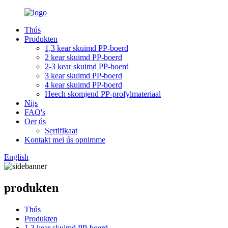
Thús
Produkten
1,3 kear skuimd PP-boerd
2 kear skuimd PP-boerd
2-3 kear skuimd PP-boerd
3 kear skuimd PP-boerd
4 kear skuimd PP-boerd
Heech skomjend PP-profylmateriaal
Nijs
FAQ's
Oer ús
Sertifikaat
Kontakt mei ús opnimme
English
produkten
Thús
Produkten
1,3 kear skuimd PP-boerd