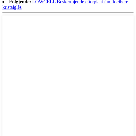
Folgjende:
LOWCELL Beskermjende efterplaat fan floeibere
kristalglês