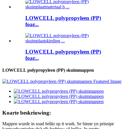
LOWCELL polypropyleen (PP)
foar...
LOWCELL polypropyleen (PP)
foar...
LOWCELL polypropyleen (PP) skuimmappen
Koarte beskriuwing:
Mappen wurde in soad brûkt op it wurk. Se binne yn prinsipe
kantoarfoarrieden dy't elk bedriuw sil brûke. In protte