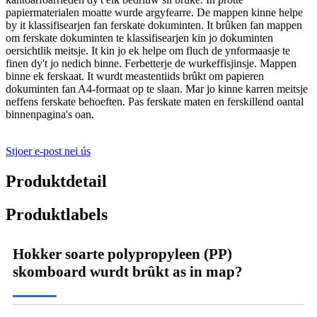
papiermaterialen moatte wurde argyfearre. De mappen kinne helpe
by it klassifisearjen fan ferskate dokuminten. It brûken fan mappen
om ferskate dokuminten te klassifisearjen kin jo dokuminten
oersichtlik meitsje. It kin jo ek helpe om fluch de ynformaasje te
finen dy't jo nedich binne. Ferbetterje de wurkeffisjinsje. Mappen
binne ek ferskaat. It wurdt meastentiids brûkt om papieren
dokuminten fan A4-formaat op te slaan. Mar jo kinne karren meitsje
neffens ferskate behoeften. Pas ferskate maten en ferskillend oantal
binnenpagina's oan.
Stjoer e-post nei ús
Produktdetail
Produktlabels
Hokker soarte polypropyleen (PP)
skomboard wurdt brûkt as in map?