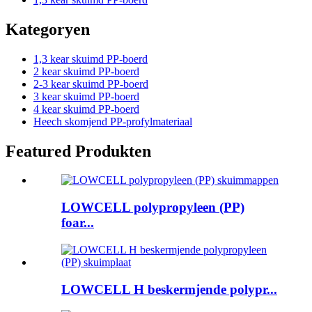
Kategoryen
1,3 kear skuimd PP-boerd
2 kear skuimd PP-boerd
2-3 kear skuimd PP-boerd
3 kear skuimd PP-boerd
4 kear skuimd PP-boerd
Heech skomjend PP-profylmateriaal
Featured Produkten
LOWCELL polypropyleen (PP)
foar...
LOWCELL H beskermjende polypr...