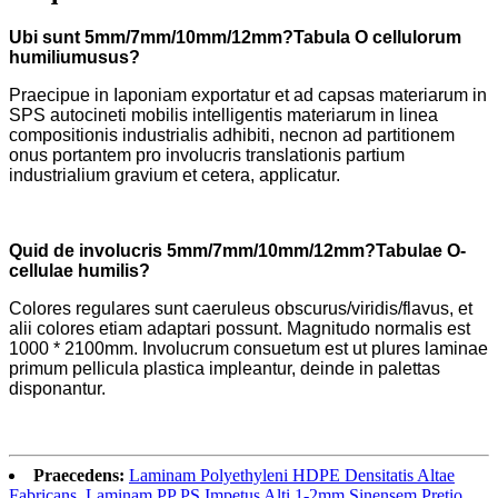
Ubi sunt 5mm/7mm/10mm/12mm?
Tabula O cellulorum
humilium
usus
?
Praecipue in Iaponiam exportatur et ad capsas materiarum in
SPS autocineti mobilis intelligentis materiarum in linea
compositionis industrialis adhibiti, necnon ad partitionem
onus portantem pro involucris translationis partium
industrialium gravium et cetera, applicatur.
Quid de involucris 5mm/7mm/10mm/12mm?
Tabulae O-
cellulae humilis?
Colores regulares sunt caeruleus obscurus/viridis/flavus, et
alii colores etiam adaptari possunt. Magnitudo normalis est
1000 * 2100mm. Involucrum consuetum est ut plures laminae
primum pellicula plastica impleantur, deinde in palettas
disponantur.
Praecedens:
Laminam Polyethyleni HDPE Densitatis Altae
Fabricans, Laminam PP PS Impetus Alti 1-2mm Sinensem Pretio,