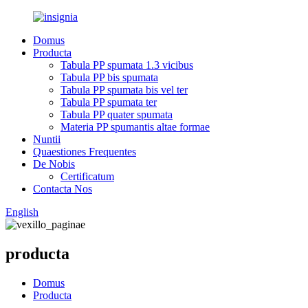
Domus
Producta
Tabula PP spumata 1.3 vicibus
Tabula PP bis spumata
Tabula PP spumata bis vel ter
Tabula PP spumata ter
Tabula PP quater spumata
Materia PP spumantis altae formae
Nuntii
Quaestiones Frequentes
De Nobis
Certificatum
Contacta Nos
English
producta
Domus
Producta