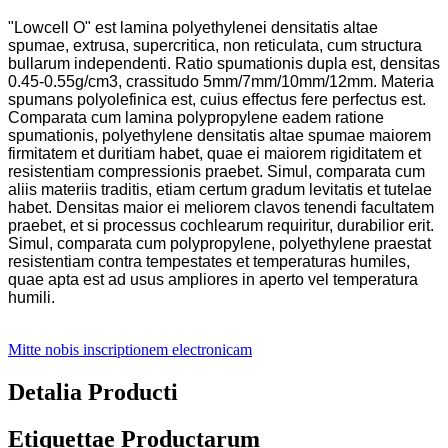
"Lowcell O" est lamina polyethylenei densitatis altae
spumae, extrusa, supercritica, non reticulata, cum structura
bullarum independenti. Ratio spumationis dupla est, densitas
0.45-0.55g/cm3, crassitudo 5mm/7mm/10mm/12mm. Materia
spumans polyolefinica est, cuius effectus fere perfectus est.
Comparata cum lamina polypropylene eadem ratione
spumationis, polyethylene densitatis altae spumae maiorem
firmitatem et duritiam habet, quae ei maiorem rigiditatem et
resistentiam compressionis praebet. Simul, comparata cum
aliis materiis traditis, etiam certum gradum levitatis et tutelae
habet. Densitas maior ei meliorem clavos tenendi facultatem
praebet, et si processus cochlearum requiritur, durabilior erit.
Simul, comparata cum polypropylene, polyethylene praestat
resistentiam contra tempestates et temperaturas humiles,
quae apta est ad usus ampliores in aperto vel temperatura
humili.
Mitte nobis inscriptionem electronicam
Detalia Producti
Etiquettae Productarum