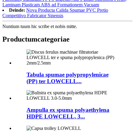
Laminam Plasticam ABS ad Formationem Vacuam
Deinde:
Nova Producta Calida Spumae PVC Pretio
Competitivo Fabricator Sinensis
Nuntium tuum hic scribe et nobis mitte.
Productum
categoriae
Tabula spumae polypropylenicae
(PP) ter LOWCELL...
Ampulla ex spuma polyaethylena
HDPE LOWCELL, 3...