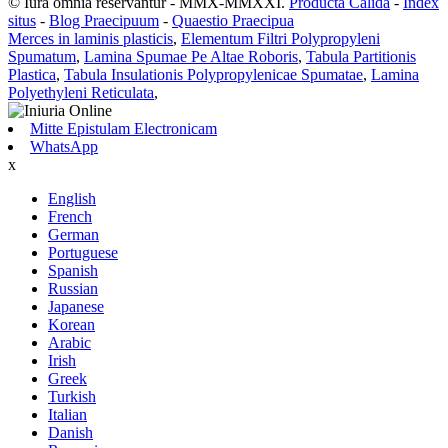
© Iura omnia reservantur - MMX-MMXXI.
Producta Calida
-
Index
situs
-
Blog Praecipuum
-
Quaestio Praecipua
Merces in laminis plasticis
,
Elementum Filtri Polypropyleni
Spumatum
,
Lamina Spumae Pe Altae Roboris
,
Tabula Partitionis
Plastica
,
Tabula Insulationis Polypropylenicae Spumatae
,
Lamina
Polyethyleni Reticulata
,
Mitte Epistulam Electronicam
WhatsApp
x
English
French
German
Portuguese
Spanish
Russian
Japanese
Korean
Arabic
Irish
Greek
Turkish
Italian
Danish