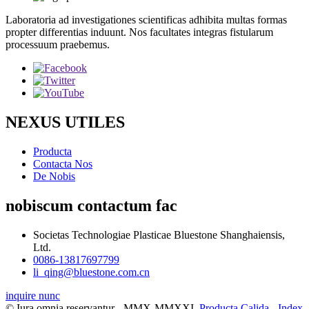
Laboratoria ad investigationes scientificas adhibita multas formas
propter differentias induunt. Nos facultates integras fistularum
processuum praebemus.
NEXUS UTILES
Producta
Contacta Nos
De Nobis
nobiscum contactum fac
Societas Technologiae Plasticae Bluestone Shanghaiensis,
Ltd.
0086-13817697799
li_qing@bluestone.com.cn
inquire nunc
© Iura omnia reservantur - MMX-MMXXI.
Producta Calida
-
Index