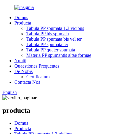
Domus
Producta
Tabula PP spumata 1.3 vicibus
Tabula PP bis spumata
Tabula PP spumata bis vel ter
Tabula PP spumata ter
Tabula PP quater spumata
Materia PP spumantis altae formae
Nuntii
Quaestiones Frequentes
De Nobis
Certificatum
Contacta Nos
English
producta
Domus
Producta
Tabula PP spumata 1.3 vicibus