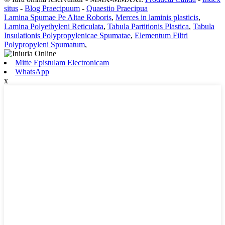
situs
-
Blog Praecipuum
-
Quaestio Praecipua
Lamina Spumae Pe Altae Roboris
,
Merces in laminis plasticis
,
Lamina Polyethyleni Reticulata
,
Tabula Partitionis Plastica
,
Tabula
Insulationis Polypropylenicae Spumatae
,
Elementum Filtri
Polypropyleni Spumatum
,
Mitte Epistulam Electronicam
WhatsApp
x