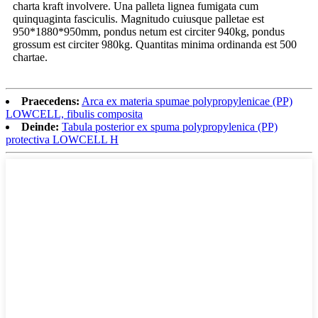
charta kraft involvere. Una palleta lignea fumigata cum
quinquaginta fasciculis. Magnitudo cuiusque palletae est
950*1880*950mm, pondus netum est circiter 940kg, pondus
grossum est circiter 980kg. Quantitas minima ordinanda est 500
chartae.
Praecedens:
Arca ex materia spumae polypropylenicae (PP)
LOWCELL, fibulis composita
Deinde:
Tabula posterior ex spuma polypropylenica (PP)
protectiva LOWCELL H