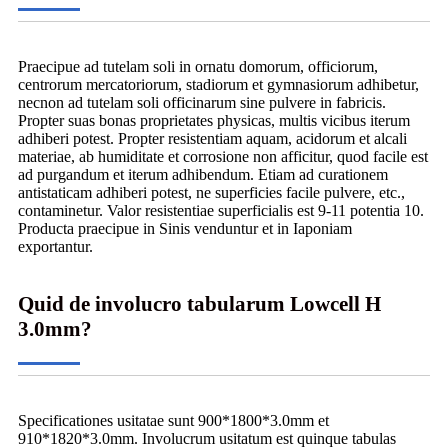
Praecipue ad tutelam soli in ornatu domorum, officiorum,
centrorum mercatoriorum, stadiorum et gymnasiorum adhibetur,
necnon ad tutelam soli officinarum sine pulvere in fabricis.
Propter suas bonas proprietates physicas, multis vicibus iterum
adhiberi potest. Propter resistentiam aquam, acidorum et alcali
materiae, ab humiditate et corrosione non afficitur, quod facile est
ad purgandum et iterum adhibendum. Etiam ad curationem
antistaticam adhiberi potest, ne superficies facile pulvere, etc.,
contaminetur. Valor resistentiae superficialis est 9-11 potentia 10.
Producta praecipue in Sinis venduntur et in Iaponiam
exportantur.
Quid de involucro tabularum Lowcell H
3.0mm?
Specificationes usitatae sunt 900*1800*3.0mm et
910*1820*3.0mm. Involucrum usitatum est quinque tabulas