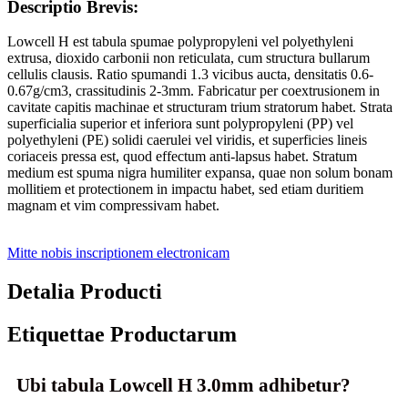
Descriptio Brevis:
Lowcell H est tabula spumae polypropyleni vel polyethyleni
extrusa, dioxido carbonii non reticulata, cum structura bullarum
cellulis clausis. Ratio spumandi 1.3 vicibus aucta, densitatis 0.6-
0.67g/cm3, crassitudinis 2-3mm. Fabricatur per coextrusionem in
cavitate capitis machinae et structuram trium stratorum habet. Strata
superficialia superior et inferiora sunt polypropyleni (PP) vel
polyethyleni (PE) solidi caerulei vel viridis, et superficies lineis
coriaceis pressa est, quod effectum anti-lapsus habet. Stratum
medium est spuma nigra humiliter expansa, quae non solum bonam
mollitiem et protectionem in impactu habet, sed etiam duritiem
magnam et vim compressivam habet.
Mitte nobis inscriptionem electronicam
Detalia Producti
Etiquettae Productarum
Ubi tabula Lowcell H 3.0mm adhibetur?