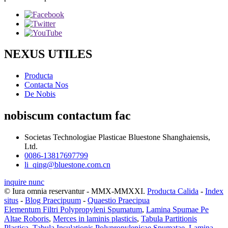
NEXUS UTILES
Producta
Contacta Nos
De Nobis
nobiscum contactum fac
Societas Technologiae Plasticae Bluestone Shanghaiensis,
Ltd.
0086-13817697799
li_qing@bluestone.com.cn
inquire nunc
© Iura omnia reservantur - MMX-MMXXI.
Producta Calida
-
Index
situs
-
Blog Praecipuum
-
Quaestio Praecipua
Elementum Filtri Polypropyleni Spumatum
,
Lamina Spumae Pe
Altae Roboris
,
Merces in laminis plasticis
,
Tabula Partitionis
Plastica
,
Tabula Insulationis Polypropylenicae Spumatae
,
Lamina