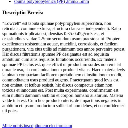
Descriptio Brevis:
"Lowcell" est tabula spumae polypropyleni supercritica, non
reticulata, continue extrusa, structura clausa et independenti. Ratio
spumationis triplicata est, densitas 0.35-0.45g/cm3 est, et
crassitudines variae 2-5mm secundum usum praesto sunt. Propter
excellentem resistentiam aquae, mucidini, corrosionis, et facilem
purgationem, vita eius utilis ad minimum tres annos pervenire potest.
Hic discus filtrationis spumae PP designatus est ad requisita
ambituum cum altis requisitis filtrationis occurrenda. Ex materia
spumae PP factus est, quae efficit ut productum sordes non emittat
durante usu, ita contaminationem producti vitans. Haec materia levis
laminam compactam faciliorem portationem et institutionem reddit,
commoditatem usus producti augens. Praeterquam quod levis est,
non emittat, et ictibus resistit, hic discus compactus etiam non
toxicus et innocuus est. Post multa experimenta, confirmatum est
eum nullum damnum ambitui et corpori humano allaturum. Materia
valde tuta est. Cum hoc producto uteris, de impactibus negativis in
ambitum et ipsum productum sollicitari non debes, et eo confidenter
uti potes.
Mitte nobis inscriptionem electronicam