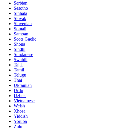
Serbian
Sesotho
Sinhala
Slovak
Slovenian
Somali
Samoan
Scots Gaelic
Shona
Sindhi
Sundanese
Swahili
Tajik
Tamil
Telugu
Thai
Ukrainian
Urdu
Uzbek
Vietnamese
Welsh
Xhosa
Yiddish
Yoruba
Zulu