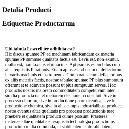
Detalia Producti
Etiquettae Productarum
Ubi tabula Lowcell ter adhibita est?
Hic discus spumae PP ad machinam fabricandam ex materia
spumae PP summae qualitatis factus est. Levis est, non-exuitur,
mollis est, non toxicus et innocuus. Aptissimus est ambitus cum
altis requisitis filtrationis. Etiam aptus est ad usum ut deflectorum
in variis machinis et instrumentis. Comparatus cum deflectoribus
ex aliis materiis factis, nostrae tabulae spumae PP plus sumptuum
offerunt et te adiuvare possunt ut plus sumptuum serves. Hoc
productis nostris maiorem commoditatem competitivam inter
similia producta dat et meliorem electionem constituit. Sive in
processu ciborum, sive in productione pharmaceutica, sive in
productione chemica, sive in aliis campis industrialibus, producta
nostra eventus altae qualitatis pro processu productionis tuae
praebere et qualitatem producti curare possunt. Praeterea,
materiae altae qualitatis et exquisita technologia productionis
productum multa commoda, ut stabilitatem et durabilitatem,