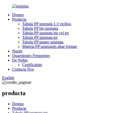
Domus
Producta
Tabula PP spumata 1.3 vicibus
Tabula PP bis spumata
Tabula PP spumata bis vel ter
Tabula PP spumata ter
Tabula PP quater spumata
Materia PP spumantis altae formae
Nuntii
Quaestiones Frequentes
De Nobis
Certificatum
Contacta Nos
English
producta
Domus
Producta
Tabula PP spumata ter