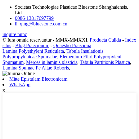
Societas Technologiae Plasticae Bluestone Shanghaiensis,
Ltd.
0086-13817697799
li_qing@bluestone.com.cn
inquire nunc
© Iura omnia reservantur - MMX-MMXXI.
Producta Calida
-
Index
situs
-
Blog Praecipuum
-
Quaestio Praecipua
Lamina Polyethyleni Reticulata
,
Tabula Insulationis
Polypropylenicae Spumatae
,
Elementum Filtri Polypropyleni
Spumatum
,
Merces in laminis plasticis
,
Tabula Partitionis Plastica
,
Lamina Spumae Pe Altae Roboris
,
Mitte Epistulam Electronicam
WhatsApp
x