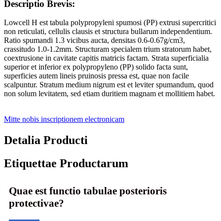
Descriptio Brevis:
Lowcell H est tabula polypropyleni spumosi (PP) extrusi supercritici
non reticulati, cellulis clausis et structura bullarum independentium.
Ratio spumandi 1.3 vicibus aucta, densitas 0.6-0.67g/cm3,
crassitudo 1.0-1.2mm. Structuram specialem trium stratorum habet,
coextrusione in cavitate capitis matricis factam. Strata superficialia
superior et inferior ex polypropyleno (PP) solido facta sunt,
superficies autem lineis pruinosis pressa est, quae non facile
scalpuntur. Stratum medium nigrum est et leviter spumandum, quod
non solum levitatem, sed etiam duritiem magnam et mollitiem habet.
Mitte nobis inscriptionem electronicam
Detalia Producti
Etiquettae Productarum
Quae est functio tabulae posterioris
protectivae?