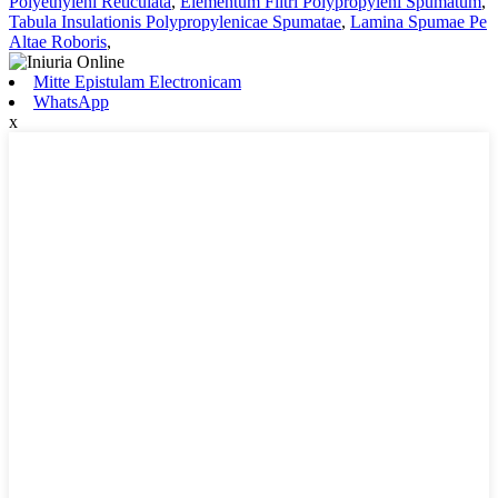
Polyethyleni Reticulata
,
Elementum Filtri Polypropyleni Spumatum
,
Tabula Insulationis Polypropylenicae Spumatae
,
Lamina Spumae Pe
Altae Roboris
,
Mitte Epistulam Electronicam
WhatsApp
x