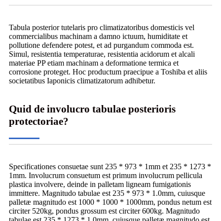
Tabula posterior tutelaris pro climatizatoribus domesticis vel
commercialibus machinam a damno ictuum, humiditate et
pollutione defendere potest, et ad purgandum commoda est.
Simul, resistentia temperaturae, resistentia acidorum et alcali
materiae PP etiam machinam a deformatione termica et
corrosione proteget. Hoc productum praecipue a Toshiba et aliis
societatibus Iaponicis climatizatorum adhibetur.
Quid de involucro tabulae posterioris
protectoriae?
Specificationes consuetae sunt 235 * 973 * 1mm et 235 * 1273 *
1mm. Involucrum consuetum est primum involucrum pellicula
plastica involvere, deinde in palletam ligneam fumigationis
immittere. Magnitudo tabulae est 235 * 973 * 1.0mm, cuiusque
palletæ magnitudo est 1000 * 1000 * 1000mm, pondus netum est
circiter 520kg, pondus grossum est circiter 600kg. Magnitudo
tabulae est 235 * 1273 * 1.0mm, cuiusque palletæ magnitudo est