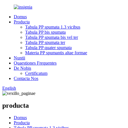
Domus
Producta
Tabula PP spumata 1.3 vicibus
Tabula PP bis spumata
Tabula PP spumata bis vel ter
Tabula PP spumata ter
Tabula PP quater spumata
Materia PP spumantis altae formae
Nuntii
Quaestiones Frequentes
De Nobis
Certificatum
Contacta Nos
English
producta
Domus
Producta
Tabula PP spumata 1.3 vicibus