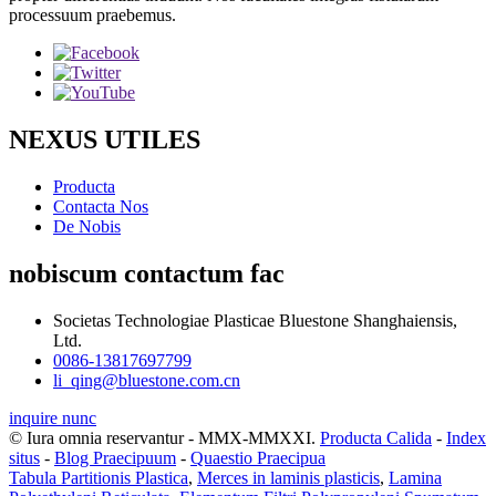
processuum praebemus.
NEXUS UTILES
Producta
Contacta Nos
De Nobis
nobiscum contactum fac
Societas Technologiae Plasticae Bluestone Shanghaiensis,
Ltd.
0086-13817697799
li_qing@bluestone.com.cn
inquire nunc
© Iura omnia reservantur - MMX-MMXXI.
Producta Calida
-
Index
situs
-
Blog Praecipuum
-
Quaestio Praecipua
Tabula Partitionis Plastica
,
Merces in laminis plasticis
,
Lamina