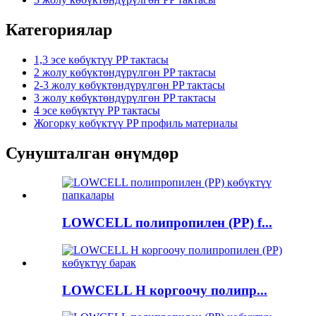
Категориялар
1,3 эсе көбүктүү PP тактасы
2 жолу көбүктөндүрүлгөн PP тактасы
2-3 жолу көбүктөндүрүлгөн PP тактасы
3 жолу көбүктөндүрүлгөн PP тактасы
4 эсе көбүктүү PP тактасы
Жогорку көбүктүү PP профиль материалы
Сунушталган өнүмдөр
LOWCELL полипропилен (PP) f...
LOWCELL H коргоочу полипр...