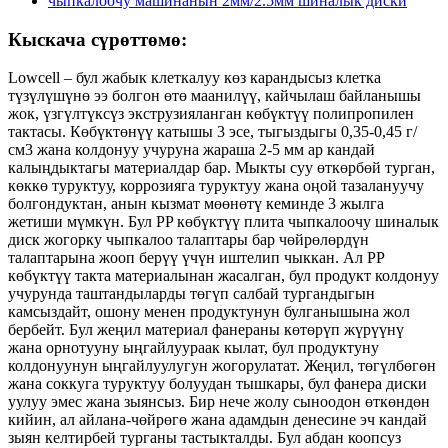
Кыскача сүрөттөмө:
Lowcell – бул жабык клеткалуу көз карандысыз клетка
түзүлүшүнө ээ болгон өтө маанилүү, кайчылаш байланышы
жок, үзгүлтүксүз экструзияланган көбүктүү полипропилен
тактасы. Көбүктөнүү катышы 3 эсе, тыгыздыгы 0,35-0,45 г/
см3 жана колдонуу учуруна жараша 2-5 мм ар кандай
калыңдыктагы материалдар бар. Мыкты суу өткөрбөй турган,
көккө туруктуу, коррозияга туруктуу жана оңой тазалануучу
болгондуктан, анын кызмат мөөнөтү кеминде 3 жылга
жетиши мүмкүн. Бул PP көбүктүү плита чыпкалоочу шиналык
диск жогорку чыпкалоо талаптары бар чөйрөлөрдүн
талаптарына жооп берүү үчүн иштелип чыккан. Ал PP
көбүктүү такта материалынан жасалган, бул продукт колдонуу
учурунда таштандыларды төгүп салбай тургандыгын
камсыздайт, ошону менен продуктунун булганышына жол
бербейт. Бул жеңил материал фанераны көтөрүп жүрүүнү
жана орнотууну ыңгайлуураак кылат, бул продуктуну
колдонуунун ыңгайлуулугун жогорулатат. Жеңил, төгүлбөгөн
жана соккуга туруктуу болуудан тышкары, бул фанера диски
уулуу эмес жана зыянсыз. Бир нече жолу сыноодон өткөндөн
кийин, ал айлана-чөйрөгө жана адамдын денесине эч кандай
зыян келтирбей турганы тастыкталды. Бул абдан коопсуз