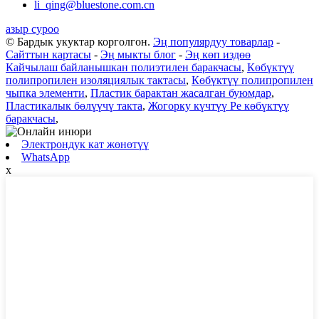
li_qing@bluestone.com.cn
азыр суроо
© Бардык укуктар корголгон.
Эң популярдуу товарлар
-
Сайттын картасы
-
Эң мыкты блог
-
Эң көп издөө
Кайчылаш байланышкан полиэтилен баракчасы
,
Көбүктүү
полипропилен изоляциялык тактасы
,
Көбүктүү полипропилен
чыпка элементи
,
Пластик барактан жасалган буюмдар
,
Пластикалык бөлүүчү такта
,
Жогорку күчтүү Pe көбүктүү
баракчасы
,
Электрондук кат жөнөтүү
WhatsApp
x