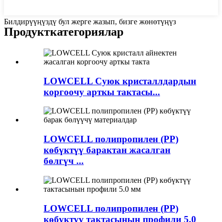
Билдирүүңүздү бул жерге жазып, бизге жөнөтүңүз
Продукт
категориялар
LOWCELL Суюк кристаллдардын
коргоочу арткы тактасы...
LOWCELL полипропилен (PP)
көбүктүү барактан жасалган
бөлгүч ...
LOWCELL полипропилен (PP)
көбүктүү тактасынын профили 5.0