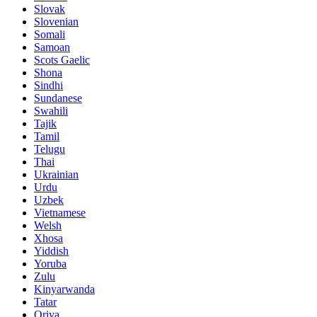
Slovak
Slovenian
Somali
Samoan
Scots Gaelic
Shona
Sindhi
Sundanese
Swahili
Tajik
Tamil
Telugu
Thai
Ukrainian
Urdu
Uzbek
Vietnamese
Welsh
Xhosa
Yiddish
Yoruba
Zulu
Kinyarwanda
Tatar
Oriya