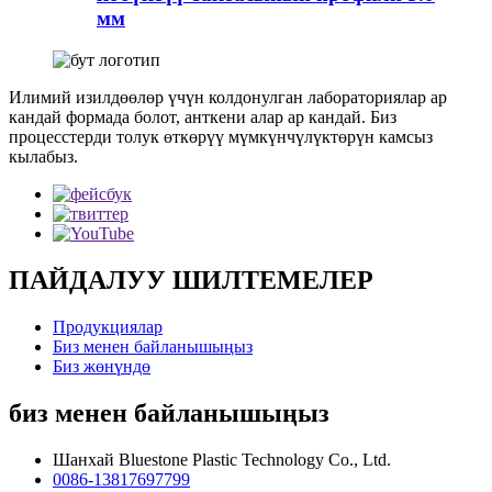
мм
Илимий изилдөөлөр үчүн колдонулган лабораториялар ар
кандай формада болот, анткени алар ар кандай. Биз
процесстерди толук өткөрүү мүмкүнчүлүктөрүн камсыз
кылабыз.
ПАЙДАЛУУ ШИЛТЕМЕЛЕР
Продукциялар
Биз менен байланышыңыз
Биз жөнүндө
биз менен байланышыңыз
Шанхай Bluestone Plastic Technology Co., Ltd.
0086-13817697799