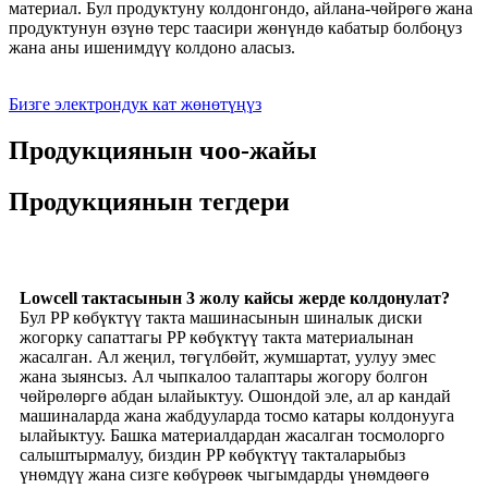
материал. Бул продуктуну колдонгондо, айлана-чөйрөгө жана
продуктунун өзүнө терс таасири жөнүндө кабатыр болбоңуз
жана аны ишенимдүү колдоно аласыз.
Бизге электрондук кат жөнөтүңүз
Продукциянын чоо-жайы
Продукциянын тегдери
Lowcell тактасынын 3 жолу кайсы жерде колдонулат?
Бул PP көбүктүү такта машинасынын шиналык диски
жогорку сапаттагы PP көбүктүү такта материалынан
жасалган. Ал жеңил, төгүлбөйт, жумшартат, уулуу эмес
жана зыянсыз. Ал чыпкалоо талаптары жогору болгон
чөйрөлөргө абдан ылайыктуу. Ошондой эле, ал ар кандай
машиналарда жана жабдууларда тосмо катары колдонууга
ылайыктуу. Башка материалдардан жасалган тосмолорго
салыштырмалуу, биздин PP көбүктүү такталарыбыз
үнөмдүү жана сизге көбүрөөк чыгымдарды үнөмдөөгө