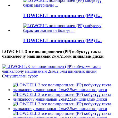
LOWCELL полипропилен (PP) f...
LOWCELL полипропилен (PP) f...
LOWCELL 3 эсе полипропилен (PP) көбүктүү такта
чыпкалоочу машинанын 2мм/2.5мм шиналык диски