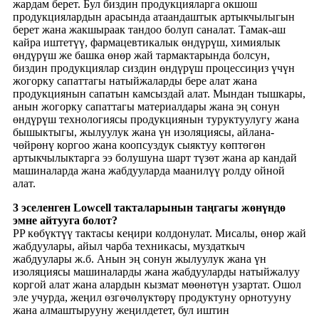
жардам берет. Бул биздин продукцияларга окшош
продукциялардын арасында атаандаштык артыкчылыгын
берет жана жакшыраак тандоо болуп саналат. Тамак-аш
кайра иштетүү, фармацевтикалык өндүрүш, химиялык
өндүрүш же башка өнөр жай тармактарында болсун,
биздин продукциялар сиздин өндүрүш процессиңиз үчүн
жогорку сапаттагы натыйжаларды бере алат жана
продукциянын сапатын камсыздай алат. Мындан тышкары,
анын жогорку сапаттагы материалдары жана эң сонун
өндүрүш технологиясы продукциянын туруктуулугу жана
бышыктыгы, жылуулук жана үн изоляциясы, айлана-
чөйрөнү коргоо жана коопсуздук сыяктуу көптөгөн
артыкчылыктарга ээ болушуна шарт түзөт жана ар кандай
машиналарда жана жабдууларда маанилүү ролду ойной
алат.
3 эселенген Lowcell такталарынын таңгагы жөнүндө
эмне айтууга болот?
PP көбүктүү тактасы кеңири колдонулат. Мисалы, өнөр жай
жабдуулары, айыл чарба техникасы, муздаткыч
жабдуулары ж.б. Анын эң сонун жылуулук жана үн
изоляциясы машиналарды жана жабдууларды натыйжалуу
коргой алат жана алардын кызмат мөөнөтүн узартат. Ошол
эле учурда, жеңил өзгөчөлүктөрү продуктуну орнотууну
жана алмаштырууну жеңилдетет, бул иштин