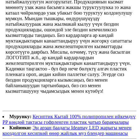
натыйжалуулугун жогорулатат. Продукциянын кызмат
мөөнөтү узак жана басымга жакшы туруктуулукка ээ жана
катаал чөйрөлөрдө узак убакыт бою туруктуу колдонулушу
мүмкүн. Мындан тышкары, өндүрүшүңүздү
натыйжалуураак жана жылмакай кылуу үчүн биздин
продукцияларды, ошондой эле биздин кемчиликсиз
кызматтарды тандаңыз. Биз кардарларга ар кандай
муктаждыктарын канааттандыруу үчүн жогорку сапаттагы
продукцияларды жана жекелештирилген кызматтарды
көрсөтүүгө даярбыз. Мисалы, өлчөмү, түсү жана басылган
ЛОГОТИП ж.б., ар кандай кардарлардын
жекелештирилген муктаждыктарын канааттандыруу үчүн.
Кадимки таңгактоо - бул бир нече бөлүктү алгач пластик
пленкага ороп, андан кийин паллетке салуу. Эгерде сиз
биздин продукцияларга кызыксаңыз, биз менен
байланышуудан тартынбаңыз, биз сиз менен
кызматташууну чыдамсыздык менен күтөбүз!
Мурунку:
Кесиптик Кытай 100% полипропилен ийкемдүү
PP көңдөй тактасы гофрленген пластик чатыр баракчалары
Кийинки:
Эң арзан баадагы Ideamay LED жарыгы менен
кооздолгон кесипкөй өнөр жайлык муз блендер машинасы