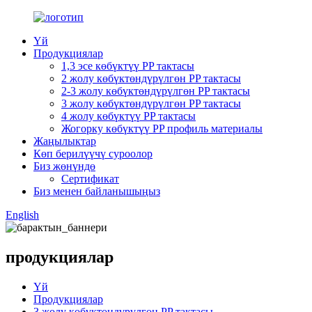
Үй
Продукциялар
1,3 эсе көбүктүү PP тактасы
2 жолу көбүктөндүрүлгөн PP тактасы
2-3 жолу көбүктөндүрүлгөн PP тактасы
3 жолу көбүктөндүрүлгөн PP тактасы
4 жолу көбүктүү PP тактасы
Жогорку көбүктүү PP профиль материалы
Жаңылыктар
Көп берилүүчү суроолор
Биз жөнүндө
Сертификат
Биз менен байланышыңыз
English
продукциялар
Үй
Продукциялар
3 жолу көбүктөндүрүлгөн PP тактасы