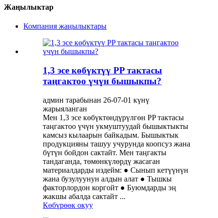
Жаңылыктар
Компания жаңылыктары
1,3 эсе көбүктүү PP тактасы
таңгактоо үчүн бышыкпы?
админ тарабынан 26-07-01 күнү
жарыяланган
Мен 1,3 эсе көбүктөндүрүлгөн PP тактасы
таңгактоо үчүн укмуштуудай бышыктыкты
камсыз кылаарын байкадым. Бышыктык
продукцияны ташуу учурунда коопсуз жана
бүтүн бойдон сактайт. Мен таңгакты
тандаганда, төмөнкүлөрдү жасаган
материалдарды издейм: ● Сынып кетүүнүн
жана бузулуунун алдын алат ● Тышкы
факторлордон коргойт ● Буюмдарды эң
жакшы абалда сактайт ...
Көбүрөөк окуу