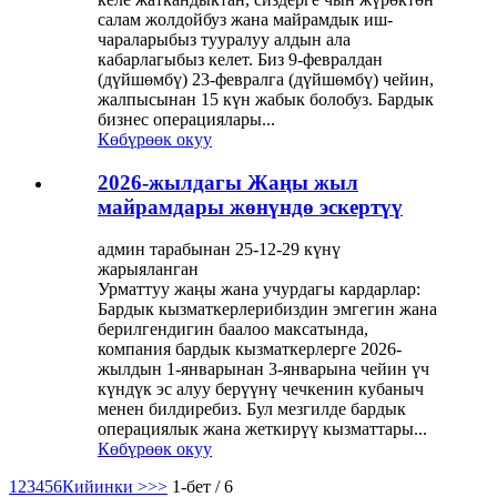
салам жолдойбуз жана майрамдык иш-
чараларыбыз тууралуу алдын ала
кабарлагыбыз келет. Биз 9-февралдан
(дүйшөмбү) 23-февралга (дүйшөмбү) чейин,
жалпысынан 15 күн жабык болобуз. Бардык
бизнес операциялары...
Көбүрөөк окуу
2026-жылдагы Жаңы жыл
майрамдары жөнүндө эскертүү
админ тарабынан 25-12-29 күнү
жарыяланган
Урматтуу жаңы жана учурдагы кардарлар:
Бардык кызматкерлерибиздин эмгегин жана
берилгендигин баалоо максатында,
компания бардык кызматкерлерге 2026-
жылдын 1-январынан 3-январына чейин үч
күндүк эс алуу берүүнү чечкенин кубаныч
менен билдиребиз. Бул мезгилде бардык
операциялык жана жеткирүү кызматтары...
Көбүрөөк окуу
1
2
3
4
5
6
Кийинки >
>>
1-бет / 6