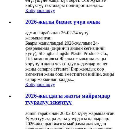
өнүгүшүнө жаңы күч берет. Өтө жука PP
көбүктүү такталары полипропиленди...
Көбүрөөк окуу
2026-жылы бизнес үчүн ачык
админ тарабынан 26-02-24 күнү
жарыяланган
Баары жаңыланды! 2026-жылдын 24-
февралында (биринчи айдын сегизинчи
күнү), Shanghai Jingshi Plastic Products Co.,
Ltd. компаниясы Жылкы жылында жаңы
көрүнүш жана чечкиндүү кадамдар менен
жаңы сапарга аттанат! Бир жылдык оор
эмгектен жана бош эместиктен кийин, жаңы
сапар жакындап калды...
Көбүрөөк окуу
2026-жылдагы жазгы майрамдар
тууралуу эскертүү
admin тарабынан 26-02-04 күнү жарыяланган
Урматтуу жаңы жана учурдагы кардарлар:
2026-жылдын жазгы майрамы жакындап
келе жаткандыктан, сиздерге чын жүрөктөн