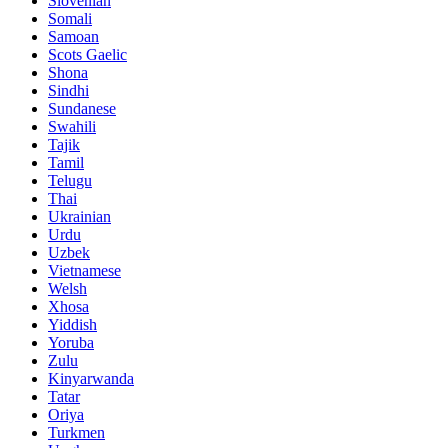
Slovenian
Somali
Samoan
Scots Gaelic
Shona
Sindhi
Sundanese
Swahili
Tajik
Tamil
Telugu
Thai
Ukrainian
Urdu
Uzbek
Vietnamese
Welsh
Xhosa
Yiddish
Yoruba
Zulu
Kinyarwanda
Tatar
Oriya
Turkmen