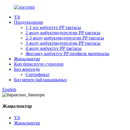
Үй
Продукциялар
1,3 эсе көбүктүү PP тактасы
2 жолу көбүктөндүрүлгөн PP тактасы
2-3 жолу көбүктөндүрүлгөн PP тактасы
3 жолу көбүктөндүрүлгөн PP тактасы
4 жолу көбүктүү PP тактасы
Жогорку көбүктүү PP профиль материалы
Жаңылыктар
Көп берилүүчү суроолор
Биз жөнүндө
Сертификат
Биз менен байланышыңыз
English
Жаңылыктар
Үй
Жаңылыктар