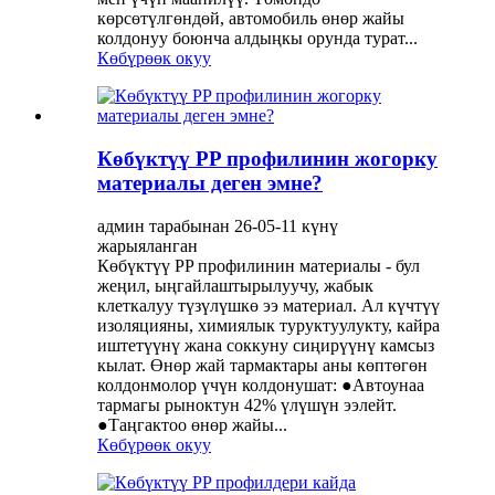
көрсөтүлгөндөй, автомобиль өнөр жайы
колдонуу боюнча алдыңкы орунда турат...
Көбүрөөк окуу
Көбүктүү PP профилинин жогорку
материалы деген эмне?
админ тарабынан 26-05-11 күнү
жарыяланган
Көбүктүү PP профилинин материалы - бул
жеңил, ыңгайлаштырылуучу, жабык
клеткалуу түзүлүшкө ээ материал. Ал күчтүү
изоляцияны, химиялык туруктуулукту, кайра
иштетүүнү жана соккуну сиңирүүнү камсыз
кылат. Өнөр жай тармактары аны көптөгөн
колдонмолор үчүн колдонушат: ●Автоунаа
тармагы рыноктун 42% үлүшүн ээлейт.
●Таңгактоо өнөр жайы...
Көбүрөөк окуу