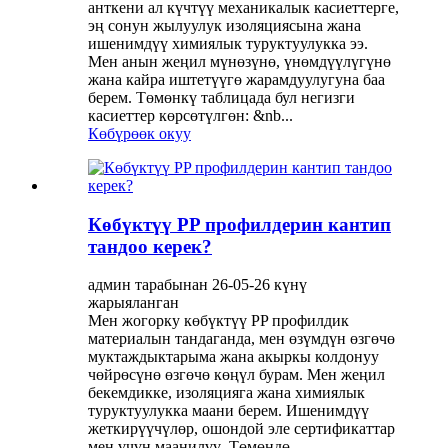
анткени ал күчтүү механикалык касиеттерге,
эң сонун жылуулук изоляциясына жана
ишенимдүү химиялык туруктуулукка ээ.
Мен анын жеңил мүнөзүнө, үнөмдүүлүгүнө
жана кайра иштетүүгө жарамдуулугуна баа
берем. Төмөнкү таблицада бул негизги
касиеттер көрсөтүлгөн: &nb...
Көбүрөөк окуу
Көбүктүү PP профилдерин кантип
тандоо керек?
админ тарабынан 26-05-26 күнү
жарыяланган
Мен жогорку көбүктүү PP профилдик
материалын тандаганда, мен өзүмдүн өзгөчө
муктаждыктарыма жана акыркы колдонуу
чөйрөсүнө өзгөчө көңүл бурам. Мен жеңил
бекемдикке, изоляцияга жана химиялык
туруктуулукка маани берем. Ишенимдүү
жеткирүүчүлөр, ошондой эле сертификаттар
мен үчүн маанилүү. Төмөндө