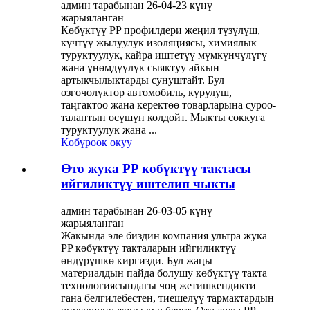
админ тарабынан 26-04-23 күнү
жарыяланган
Көбүктүү PP профилдери жеңил түзүлүш,
күчтүү жылуулук изоляциясы, химиялык
туруктуулук, кайра иштетүү мүмкүнчүлүгү
жана үнөмдүүлүк сыяктуу айкын
артыкчылыктарды сунуштайт. Бул
өзгөчөлүктөр автомобиль, курулуш,
таңгактоо жана керектөө товарларына суроо-
талаптын өсүшүн колдойт. Мыкты соккуга
туруктуулук жана ...
Көбүрөөк окуу
Өтө жука PP көбүктүү тактасы
ийгиликтүү иштелип чыкты
админ тарабынан 26-03-05 күнү
жарыяланган
Жакында эле биздин компания ультра жука
PP көбүктүү такталарын ийгиликтүү
өндүрүшкө киргизди. Бул жаңы
материалдын пайда болушу көбүктүү такта
технологиясындагы чоң жетишкендикти
гана белгилебестен, тиешелүү тармактардын