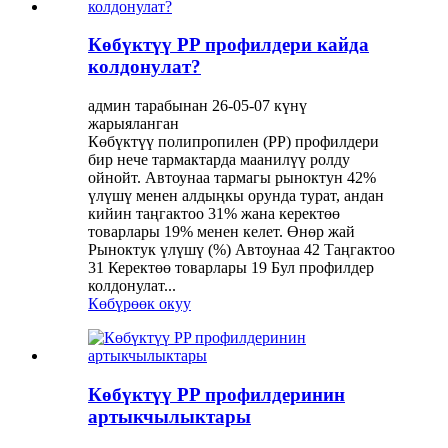
Көбүктүү PP профилдери кайда
колдонулат?
админ тарабынан 26-05-07 күнү
жарыяланган
Көбүктүү полипропилен (PP) профилдери
бир нече тармактарда маанилүү ролду
ойнойт. Автоунаа тармагы рыноктун 42%
үлүшү менен алдыңкы орунда турат, андан
кийин таңгактоо 31% жана керектөө
товарлары 19% менен келет. Өнөр жай
Рыноктук үлүшү (%) Автоунаа 42 Таңгактоо
31 Керектөө товарлары 19 Бул профилдер
колдонулат...
Көбүрөөк окуу
Көбүктүү PP профилдеринин
артыкчылыктары