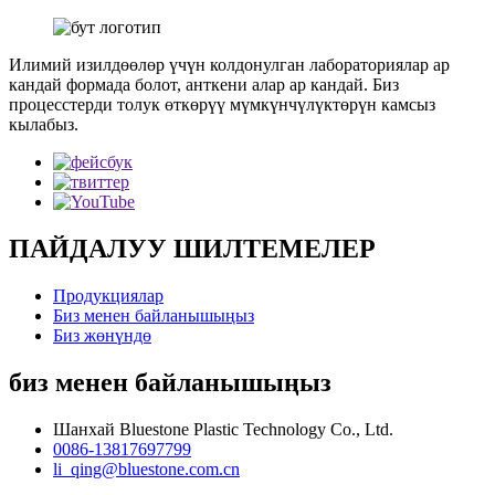
Илимий изилдөөлөр үчүн колдонулган лабораториялар ар
кандай формада болот, анткени алар ар кандай. Биз
процесстерди толук өткөрүү мүмкүнчүлүктөрүн камсыз
кылабыз.
ПАЙДАЛУУ ШИЛТЕМЕЛЕР
Продукциялар
Биз менен байланышыңыз
Биз жөнүндө
биз менен байланышыңыз
Шанхай Bluestone Plastic Technology Co., Ltd.
0086-13817697799
li_qing@bluestone.com.cn