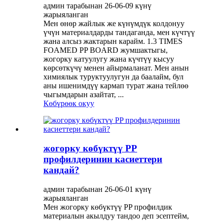
админ тарабынан 26-06-09 күнү
жарыяланган
Мен өнөр жайлык же күнүмдүк колдонуу
үчүн материалдарды тандаганда, мен күчтүү
жана алсыз жактарын карайм. 1.3 TIMES
FOAMED PP BOARD жумшактыгы,
жогорку катуулугу жана күчтүү кысуу
көрсөткүчү менен айырмаланат. Мен анын
химиялык туруктуулугун да баалайм, бул
аны ишенимдүү кармап турат жана тейлөө
чыгымдарын азайтат, ...
Көбүрөөк окуу
жогорку көбүктүү PP
профилдеринин касиеттери
кандай?
админ тарабынан 26-06-01 күнү
жарыяланган
Мен жогорку көбүктүү PP профилдик
материалын акылдуу тандоо деп эсептейм,