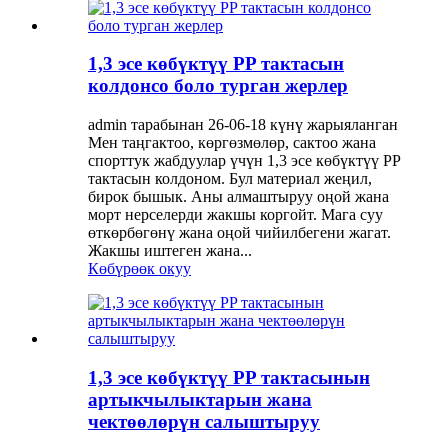
1,3 эсе көбүктүү PP тактасын
колдонсо боло турган жерлер
admin тарабынан 26-06-18 күнү жарыяланган
Мен таңгактоо, көргөзмөлөр, сактоо жана
спорттук жабдуулар үчүн 1,3 эсе көбүктүү PP
тактасын колдоном. Бул материал жеңил,
бирок бышык. Аны алмаштыруу оңой жана
морт нерселерди жакшы коргойт. Мага суу
өткөрбөгөнү жана оңой чийилбегени жагат.
Жакшы иштеген жана...
Көбүрөөк окуу
1,3 эсе көбүктүү PP тактасынын
артыкчылыктарын жана
чектөөлөрүн салыштыруу