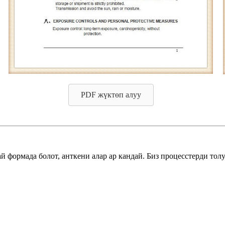
PDF жүктөп алуу
й формада болот, анткени алар ар кандай. Биз процесстерди то