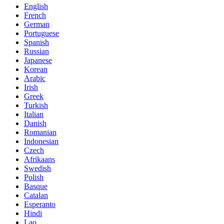
English
French
German
Portuguese
Spanish
Russian
Japanese
Korean
Arabic
Irish
Greek
Turkish
Italian
Danish
Romanian
Indonesian
Czech
Afrikaans
Swedish
Polish
Basque
Catalan
Esperanto
Hindi
Lao