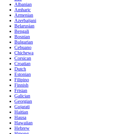
Albanian
Amharic
Armenian
Azerbaijani
Belarusian
Bengali
Bosnian
Bulgarian
Cebuano
Chichewa
Corsican
Croatian
Dutch
Estonian
Filipino
Finnish
Frisian
Galician
Georgian
Gujarati
Haitian
Hausa
Hawaiian
Hebrew
Hmong