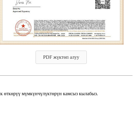
PDF жүктөп алуу
лук өткөрүү мүмкүнчүлүктөрүн камсыз кылабыз.