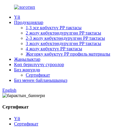
Үй
Продукциялар
1,3 эсе көбүктүү PP тактасы
2 жолу көбүктөндүрүлгөн PP тактасы
2-3 жолу көбүктөндүрүлгөн PP тактасы
3 жолу көбүктөндүрүлгөн PP тактасы
4 жолу көбүктүү PP тактасы
Жогорку көбүктүү PP профиль материалы
Жаңылыктар
Көп берилүүчү суроолор
Биз жөнүндө
Сертификат
Биз менен байланышыңыз
English
Сертификат
Үй
Сертификат