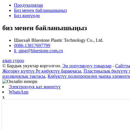
Продукциялар
Биз менен байланышыңыз
Биз жөнүндө
биз менен байланышыңыз
Шанхай Bluestone Plastic Technology Co., Ltd.
0086-13817697799
li_qing@bluestone.com.cn
азыр суроо
© Бардык укуктар корголгон.
Эң популярдуу товарлар
-
Сайтты
Жогорку күчтүү Pe көбүктүү баракчасы
,
Пластикалык бөлүүчү 
изоляциялык тактасы
,
Көбүктүү полипропилен чыпка элемент
Электрондук кат жөнөтүү
WhatsApp
x