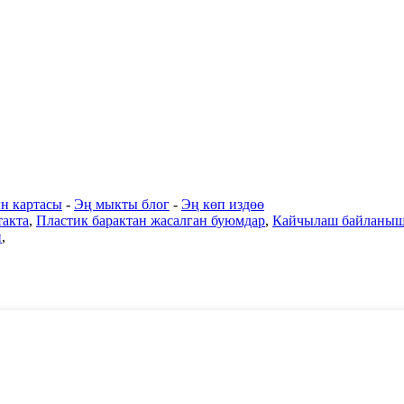
н картасы
-
Эң мыкты блог
-
Эң көп издөө
такта
,
Пластик барактан жасалган буюмдар
,
Кайчылаш байланышк
и
,