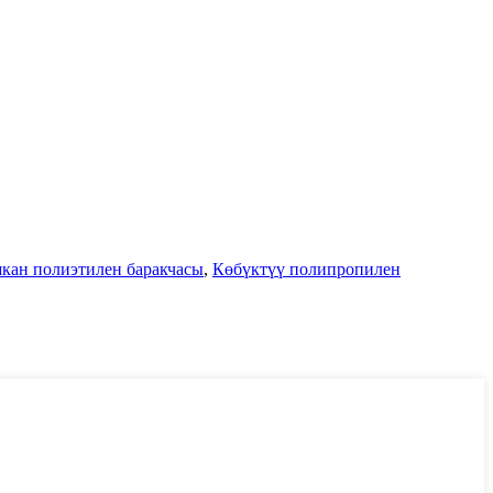
ан полиэтилен баракчасы
,
Көбүктүү полипропилен