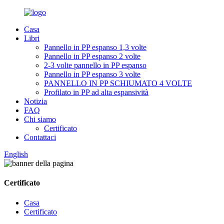
Casa
Libri
Pannello in PP espanso 1,3 volte
Pannello in PP espanso 2 volte
2-3 volte pannello in PP espanso
Pannello in PP espanso 3 volte
PANNELLO IN PP SCHIUMATO 4 VOLTE
Profilato in PP ad alta espansività
Notizia
FAQ
Chi siamo
Certificato
Contattaci
English
Certificato
Casa
Certificato