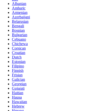
Albanian
Amharic
Armenian
Azerbaijani
Belarusian
Bengali
Bosnian
Bulgarian
Cebuano
Chichewa
Corsican
Croatian
Dutch
Estonian
Filipino
Finnish
Frisian
Galician
Georgian
Gujarati
Haitian
Hausa
Hawaiian
Hebrew
Hmong