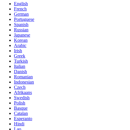
English
French
German
Portuguese
Spanish
Russian
Japanese
Korean
Arabic
Irish
Greek
Turkish
Italian
Danish
Romanian
Indonesian
Czech
Afrikaans
Swedish
Polish
Basque
Catalan
Esperanto
Hindi
Lao