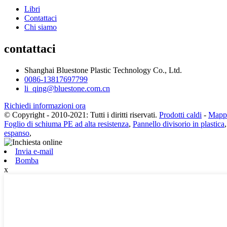
Libri
Contattaci
Chi siamo
contattaci
Shanghai Bluestone Plastic Technology Co., Ltd.
0086-13817697799
li_qing@bluestone.com.cn
Richiedi informazioni ora
© Copyright - 2010-2021: Tutti i diritti riservati.
Prodotti caldi
-
Mappa
Foglio di schiuma PE ad alta resistenza
,
Pannello divisorio in plastica
espanso
,
Invia e-mail
Bomba
x