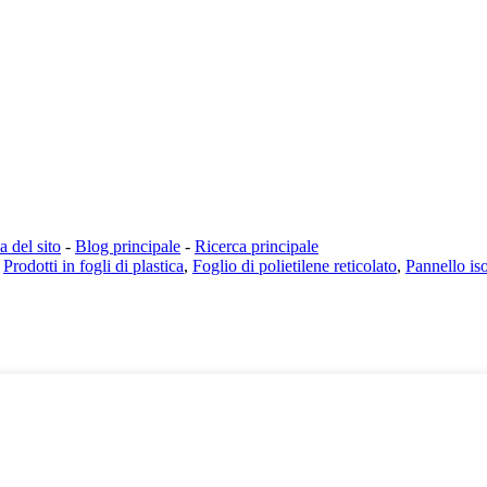
 del sito
-
Blog principale
-
Ricerca principale
,
Prodotti in fogli di plastica
,
Foglio di polietilene reticolato
,
Pannello is