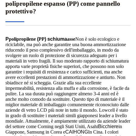
polipropilene espanso (PP) come pannello
protettivo?
P
polipropilene
(
PP
)
schiuma
asse
Non è solo ecologico e
riciclabile, ma può anche garantire una buona ammortizzazione
riducendo il peso complessivo dell'imballaggio, in modo da
svolgere un ruolo di protezione di sicurezza adeguato per i
materiali in vetro fragili. Il suo moderato rapporto di schiumatura
apporta varie proprietà fisiche superiori, che possono non solo
garantire i requisiti di resistenza e carico sufficienti, ma anche
avere eccellenti prestazioni di ammortizzazione e antiurto. Non
sbiadisce né si scheggia. Grazie alla sua eccellente
impermeabilità, resistenza alla muffa e alla corrosione, è facile da
pulire. La sua durata può raggiungere almeno 3-4 anni ed è
anche molto comodo da sostituire. Questo tipo di materiale è il
miglior materiale di imballaggio comunemente riconosciuto dalle
aziende di vetro LCD più note in tutto il mondo. Lowcell è stato
in grado di sostituire i materiali simili giapponesi leader a livello
mondiale. Attualmente, è ampiamente utilizzato da aziende leader
del settore come Corning negli Stati Uniti, Asahi
Bicchiere
in
Giappone, Samsung in Corea e
CAIHONG
In Cina. I colori