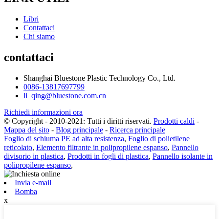
Libri
Contattaci
Chi siamo
contattaci
Shanghai Bluestone Plastic Technology Co., Ltd.
0086-13817697799
li_qing@bluestone.com.cn
Richiedi informazioni ora
© Copyright - 2010-2021: Tutti i diritti riservati.
Prodotti caldi
-
Mappa del sito
-
Blog principale
-
Ricerca principale
Foglio di schiuma PE ad alta resistenza
,
Foglio di polietilene
reticolato
,
Elemento filtrante in polipropilene espanso
,
Pannello
divisorio in plastica
,
Prodotti in fogli di plastica
,
Pannello isolante in
polipropilene espanso
,
Invia e-mail
Bomba
x