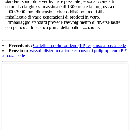
standard sono blu e verde, ma è possibile personalizzare altri
colori. La larghezza massima è di 1300 mm e la lunghezza di
2000-3000 mm, dimensioni che soddisfano i requisiti di
imballaggio di varie generazioni di prodotti in vetro.
L'imballaggio standard prevede l'avvolgimento di diverse lastre
con pellicola di plastica prima della pallettizzazione.
Precedente:
Cartelle in polipropilene (PP) espanso a bassa celle
Prossimo:
Vassoi blister in cartone espanso di polipropilene (PP)
a bassa celle