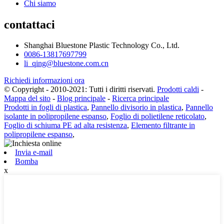
Chi siamo
contattaci
Shanghai Bluestone Plastic Technology Co., Ltd.
0086-13817697799
li_qing@bluestone.com.cn
Richiedi informazioni ora
© Copyright - 2010-2021: Tutti i diritti riservati.
Prodotti caldi
-
Mappa del sito
-
Blog principale
-
Ricerca principale
Prodotti in fogli di plastica
,
Pannello divisorio in plastica
,
Pannello
isolante in polipropilene espanso
,
Foglio di polietilene reticolato
,
Foglio di schiuma PE ad alta resistenza
,
Elemento filtrante in
polipropilene espanso
,
Invia e-mail
Bomba
x