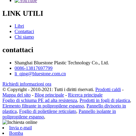
LINK UTILI
Libri
Contattaci
Chi siamo
contattaci
Shanghai Bluestone Plastic Technology Co., Ltd.
0086-13817697799
li_qing@bluestone.com.cn
Richiedi informazioni ora
© Copyright - 2010-2021: Tutti i diritti riservati.
Prodotti caldi
-
Mappa del sito
-
Blog principale
-
Ricerca principale
Foglio di schiuma PE ad alta resistenza
,
Prodotti in fogli di plastica
,
Elemento filtrante in polipropilene espanso
,
Pannello divisorio in
plastica
,
Foglio di polietilene reticolato
,
Pannello isolante in
polipropilene espanso
,
Invia e-mail
Bomba