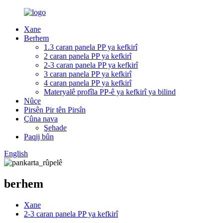
Xane
Berhem
1.3 caran panela PP ya kefkirî
2 caran panela PP ya kefkirî
2-3 caran panela PP ya kefkirî
3 caran panela PP ya kefkirî
4 caran panela PP ya kefkirî
Materyalê profîla PP-ê ya kefkirî ya bilind
Nûçe
Pirsên Pir tên Pirsîn
Çûna nava
Şehade
Paqij bûn
English
berhem
Xane
2-3 caran panela PP ya kefkirî