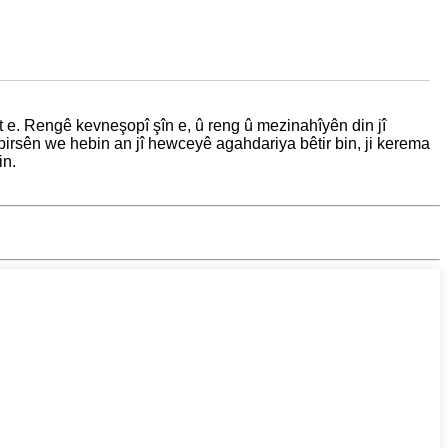
e. Rengê kevneşopî şîn e, û reng û mezinahîyên din jî
irsên we hebin an jî hewceyê agahdariya bêtir bin, ji kerema
in.