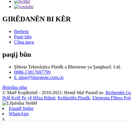
GIRÊDANÊN BI KÊR
Berhem
Paqij bûn
Çûna nava
paqij bûn
Şîrketa Teknolojiya Plastîk a Bluestone ya Şanghayê, Ltd.
0086-13817697799
li_qing@bluestone.com.cn
lêpirsîna niha
© Mafê Kopîkirinê - 2010-2021: Hemû Maf Parastî ne.
Berhemên G
Pelê Kefê Pe yê Hêza Bilind
,
Kelûpelên Plastîk
,
Elementa Fîltera Pol
Emailê bişîne
WhatsApp
x