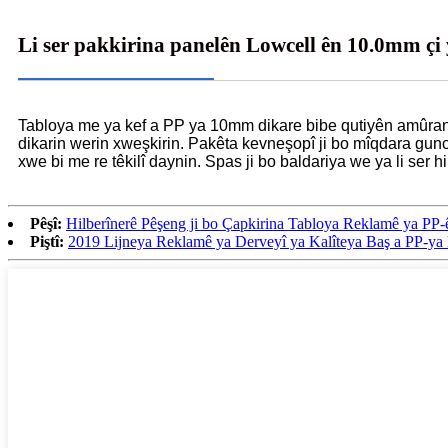
Li ser pakkirina panelên Lowcell ên 10.0mm çi
Tabloya me ya kef a PP ya 10mm dikare bibe qutiyên amûran 
dikarin werin xweşkirin. Pakêta kevneşopî ji bo mîqdara gun
xwe bi me re têkilî daynin. Spas ji bo baldariya we ya li ser 
Pêşî:
Hilberînerê Pêşeng ji bo Çapkirina Tabloya Reklamê ya PP-
Piştî:
2019 Lijneya Reklamê ya Derveyî ya Kalîteya Baş a PP-ya 