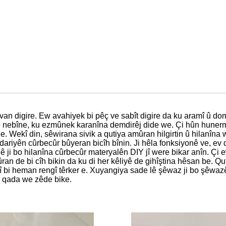
an digire. Ew avahiyek bi pêç ve sabît digire da ku aramî û dom
rê nebîne, ku ezmûnek karanîna demdirêj dide we. Çi hûn huner
. Wekî din, sêwirana sivik a qutiya amûran hilgirtin û hilanîna 
edariyên cûrbecûr bûyeran bicîh bînin. Ji hêla fonksiyonê ve, ev
 ji bo hilanîna cûrbecûr materyalên DIY jî were bikar anîn. Çi e
an de bi cîh bikin da ku di her kêliyê de gihîştina hêsan be. 
î bi heman rengî têrker e. Xuyangiya sade lê şêwaz ji bo şêwazê
i qada we zêde bike.