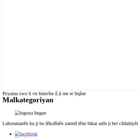
Peyama xwe li vir binivîse û ji me re bişîne
Mal
kategoriyan
Laboratuarên ku ji bo lêkolînên zanistî têne bikar anîn ji ber cûdah