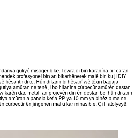
dariya qutiyê misoger bike. Tewra di bin karanîna pir caran
mendek profesyonel bin an bikarhênerek malê bin ku ji DIY
wê hêsantir dike. Hûn dikarin bi hêsanî wê têxin bagaja
 qutiya amûran ne tenê ji bo hilanîna cûrbecûr amûrên destan
w karên dar, metal, an projeyên din ên destan be, hûn dikarin
Qutiya amûran a panela kef a PP ya 10 mm ya bihêz a me ne
n cûrbecûr ên jîngehên mal û kar minasib e. Çi li atolyeyê,