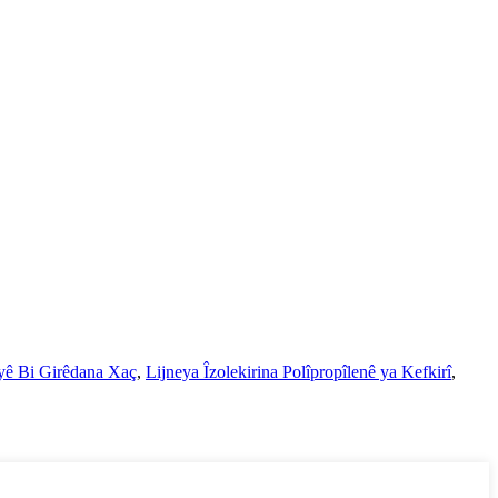
 yê Bi Girêdana Xaç
,
Lijneya Îzolekirina Polîpropîlenê ya Kefkirî
,