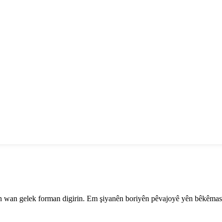
iyên wan gelek forman digirin. Em şiyanên boriyên pêvajoyê yên bêkêmas