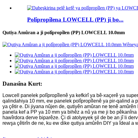
Polîpropîlena LOWCELL (PP) ji bo...
Qutiya Amûran a ji polîpropîlen (PP) LOWCELL 10.0mm
Danasîna Kurt:
Lowcell panelek polîpropîlenê ya kefkirî ya bê-xaçerê ya superk
qalindahiya 10 mm, ew panelek polîpropîlenê ya pir-qalind 
ya çêtir e. Di jiyana nûjen de, qutiyên amûran ne tenê amûrên
panela kef a PP ya 10 mm ya bihêz a nû ya me ji bo pêkanîna 
hawîrdora derve biparêze. Çi di atolyeyek şil de be an jî li de
rewşa çêtirîn de ne, ku ew dike qutiya amûrên DIY ya îdeal a 