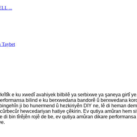
rîtîk e ku xwedî avahiyek bilbilê ya serbixwe ya şaneya girtî ye
a performansa bilind e ku berxwedana bandorê û berxwedana ko
 bingehîn ji bo hunermend û hezkiriyên DIY ne, lê di heman demê 
cûrbecûr hewcedariyan hatiye çêkirin. Ev qutiya amûran hem siv
rve di bin tîrêjên rojê de be, ev qutiya amûran dikare performans
we.