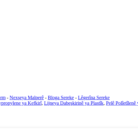
erm
-
Nexşeya Malperê
-
Bloga Sereke
-
Lêgerîna Sereke
ypropylene ya Kefkirî
,
Lijneya Dabeşkirinê ya Plastîk
,
Pelê Polîetîlenê