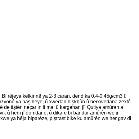
. Bi rêjeya kefkirinê ya 2-3 caran, dendika 0.4-0.45g/cm3 û
rozyonê ya baş heye, û xwedan hişkbûn û berxwedana zextê
de tiştên neçar in li mal û kargehan jî. Qutiya amûran a
ik û hem jî domdar e, û dikare bi bandor amûrên we ji
a xwe ya hêja biparêze, piştrast bike ku amûrên we her gav di