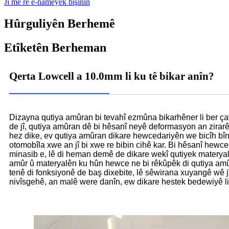
Ji me re e-nameyek bişînin
Hûrguliyên Berhemê
Etîketên Berheman
Qerta Lowcell a 10.0mm li ku tê bikar anîn?
Dizayna qutiya amûran bi tevahî ezmûna bikarhêner li ber çav
de jî, qutiya amûran dê bi hêsanî neyê deformasyon an zira
hez dike, ev qutiya amûran dikare hewcedariyên we bicîh bîne
otomobîla xwe an jî bi xwe re bibin cihê kar. Bi hêsanî hewc
minasib e, lê di heman demê de dikare wekî qutiyek materyalê
amûr û materyalên ku hûn hewce ne bi rêkûpêk di qutiya amûr
tenê di fonksiyonê de baş dixebite, lê sêwirana xuyangê wê j
nivîsgehê, an malê were danîn, ew dikare hestek bedewiyê l