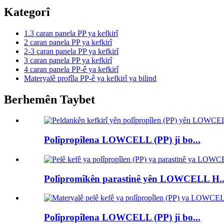
Kategorî
1.3 caran panela PP ya kefkirî
2 caran panela PP ya kefkirî
2-3 caran panela PP ya kefkirî
3 caran panela PP ya kefkirî
4 caran panela PP-ê ya kefkirî
Materyalê profîla PP-ê ya kefkirî ya bilind
Berhemên Taybet
Polîpropîlena LOWCELL (PP) ji bo...
Polîpromîkên parastinê yên LOWCELL H..
Polîpropîlena LOWCELL (PP) ji bo...