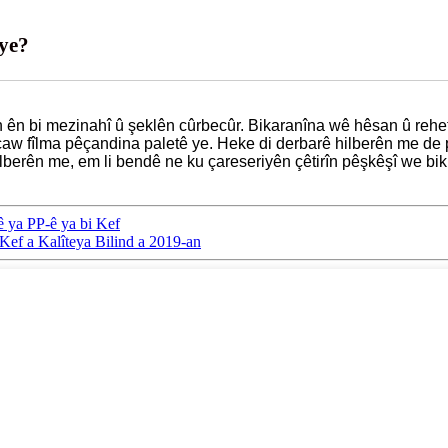
 ye?
ên bi mezinahî û şeklên cûrbecûr. Bikaranîna wê hêsan û rehet 
caw fîlma pêçandina paletê ye. Heke di derbarê hilberên me de p
hilberên me, em li bendê ne ku çareseriyên çêtirîn pêşkêşî we bik
ê ya PP-ê ya bi Kef
Kef a Kalîteya Bilind a 2019-an