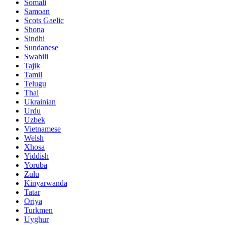
Somali
Samoan
Scots Gaelic
Shona
Sindhi
Sundanese
Swahili
Tajik
Tamil
Telugu
Thai
Ukrainian
Urdu
Uzbek
Vietnamese
Welsh
Xhosa
Yiddish
Yoruba
Zulu
Kinyarwanda
Tatar
Oriya
Turkmen
Uyghur