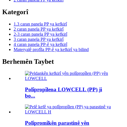
Kategorî
1.3 caran panela PP ya kefkirî
2 caran panela PP ya kefkirî
2-3 caran panela PP ya kefkirî
3 caran panela PP ya kefkirî
4 caran panela PP-ê ya kefkirî
Materyalê profîla PP-ê ya kefkirî ya bilind
Berhemên Taybet
Polîpropîlena LOWCELL (PP) ji
bo...
Polîpromîkên parastinê yên