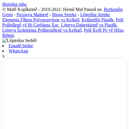
lêpirsîna niha
© Mafê Kopîkirinê - 2010-2021: Hemû Maf Parastî ne.
Berhemên
Germ
-
Nexşeya Malperê
-
Bloga Sereke
-
Lêgerîna Sereke
Elementa Fîltera Polypropylene ya Kefkirî
,
Kelûpelên Plastîk
,
Pelê
Polîetîlenê yê Bi Girêdana Xaç
,
Lijneya Dabeşkirinê ya Plastîk
,
Lijneya Îzolekirina Polîpropîlenê ya Kefkirî
,
Pelê Kefê Pe yê Hêza
Bilind
,
Emailê bişîne
WhatsApp
x