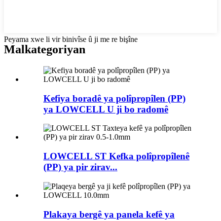
Peyama xwe li vir binivîse û ji me re bişîne
Mal
kategoriyan
Kefiya boradê ya polîpropîlen (PP)
ya LOWCELL U ji bo radomê
LOWCELL ST Kefka polîpropîlenê
(PP) ya pir zirav...
Plakaya bergê ya panela kefê ya