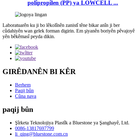
polîpropîlen (PP) ya LOWCELL ...
Laboratuarên ku ji bo lêkolînên zanistî têne bikar anîn ji ber
cûdahiyên wan gelek forman digirin. Em şiyanên boriyên pêvajoyê
yên bêkêmasî peyda dikin.
GIRÊDANÊN BI KÊR
Berhem
Paqij bûn
Çûna nava
paqij bûn
Şîrketa Teknolojiya Plastîk a Bluestone ya Şanghayê, Ltd.
0086-13817697799
li_qing@bluestone.com.cn