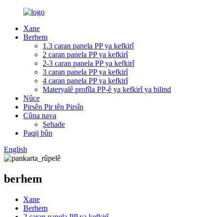
Xane
Berhem
1.3 caran panela PP ya kefkirî
2 caran panela PP ya kefkirî
2-3 caran panela PP ya kefkirî
3 caran panela PP ya kefkirî
4 caran panela PP ya kefkirî
Materyalê profîla PP-ê ya kefkirî ya bilind
Nûçe
Pirsên Pir tên Pirsîn
Çûna nava
Şehade
Paqij bûn
English
berhem
Xane
Berhem
2 caran panela PP ya kefkirî