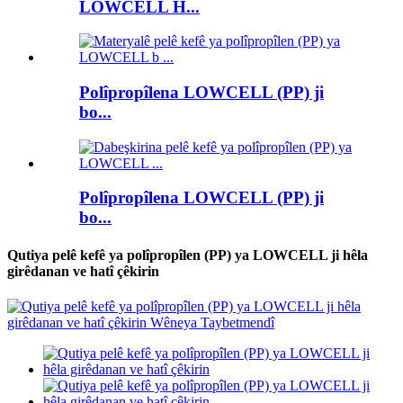
LOWCELL H...
Polîpropîlena LOWCELL (PP) ji
bo...
Polîpropîlena LOWCELL (PP) ji
bo...
Qutiya pelê kefê ya polîpropîlen (PP) ya LOWCELL ji hêla
girêdanan ve hatî çêkirin