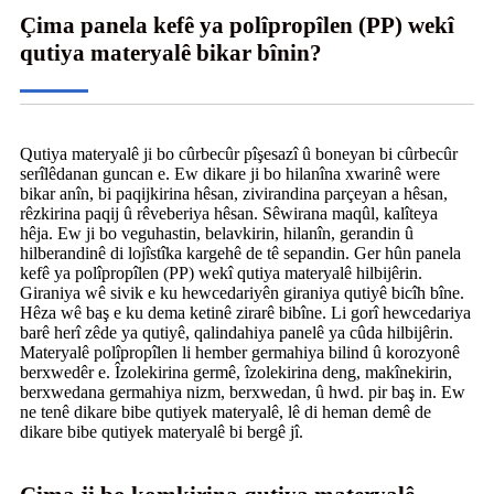
Çima panela kefê ya polîpropîlen (PP) wekî
qutiya materyalê bikar bînin?
Qutiya materyalê ji bo cûrbecûr pîşesazî û boneyan bi cûrbecûr
serîlêdanan guncan e. Ew dikare ji bo hilanîna xwarinê were
bikar anîn, bi paqijkirina hêsan, zivirandina parçeyan a hêsan,
rêzkirina paqij û rêveberiya hêsan. Sêwirana maqûl, kalîteya
hêja. Ew ji bo veguhastin, belavkirin, hilanîn, gerandin û
hilberandinê di lojîstîka kargehê de tê sepandin. Ger hûn panela
kefê ya polîpropîlen (PP) wekî qutiya materyalê hilbijêrin.
Giraniya wê sivik e ku hewcedariyên giraniya qutiyê bicîh bîne.
Hêza wê baş e ku dema ketinê zirarê bibîne. Li gorî hewcedariya
barê herî zêde ya qutiyê, qalindahiya panelê ya cûda hilbijêrin.
Materyalê polîpropîlen li hember germahiya bilind û korozyonê
berxwedêr e. Îzolekirina germê, îzolekirina deng, makînekirin,
berxwedana germahiya nizm, berxwedan, û hwd. pir baş in. Ew
ne tenê dikare bibe qutiyek materyalê, lê di heman demê de
dikare bibe qutiyek materyalê bi bergê jî.