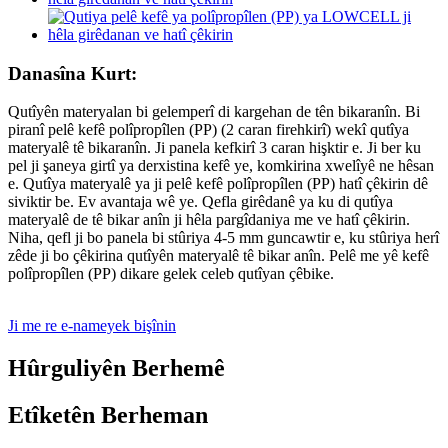
Danasîna Kurt:
Qutîyên materyalan bi gelemperî di kargehan de tên bikaranîn. Bi
piranî pelê kefê polîpropîlen (PP) (2 caran firehkirî) wekî qutîya
materyalê tê bikaranîn. Ji panela kefkirî 3 caran hişktir e. Ji ber ku
pel ji şaneya girtî ya derxistina kefê ye, komkirina xwelîyê ne hêsan
e. Qutîya materyalê ya ji pelê kefê polîpropîlen (PP) hatî çêkirin dê
siviktir be. Ev avantaja wê ye. Qefla girêdanê ya ku di qutîya
materyalê de tê bikar anîn ji hêla pargîdaniya me ve hatî çêkirin.
Niha, qefl ji bo panela bi stûriya 4-5 mm guncawtir e, ku stûriya herî
zêde ji bo çêkirina qutîyên materyalê tê bikar anîn. Pelê me yê kefê
polîpropîlen (PP) dikare gelek celeb qutîyan çêbike.
Ji me re e-nameyek bişînin
Hûrguliyên Berhemê
Etîketên Berheman