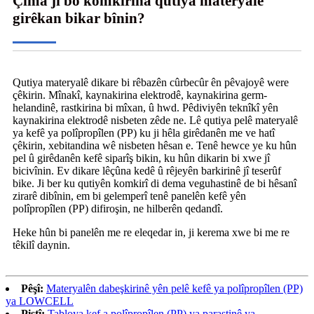
Çima ji bo komkirina qutiya materyalê
girêkan bikar bînin?
Qutiya materyalê dikare bi rêbazên cûrbecûr ên pêvajoyê were
çêkirin. Mînakî, kaynakirina elektrodê, kaynakirina germ-
helandinê, rastkirina bi mîxan, û hwd. Pêdiviyên teknîkî yên
kaynakirina elektrodê nisbeten zêde ne. Lê qutiya pelê materyalê
ya kefê ya polîpropîlen (PP) ku ji hêla girêdanên me ve hatî
çêkirin, xebitandina wê nisbeten hêsan e. Tenê hewce ye ku hûn
pel û girêdanên kefê siparîş bikin, ku hûn dikarin bi xwe jî
bicivînin. Ev dikare lêçûna kedê û rêjeyên barkirinê jî teserûf
bike. Ji ber ku qutiyên komkirî di dema veguhastinê de bi hêsanî
zirarê dibînin, em bi gelemperî tenê panelên kefê yên
polîpropîlen (PP) difiroşin, ne hilberên qedandî.
Heke hûn bi panelên me re eleqedar in, ji kerema xwe bi me re
têkilî daynin.
Pêşî:
Materyalên dabeşkirinê yên pelê kefê ya polîpropîlen (PP)
ya LOWCELL
Piştî:
Tabloya kef a polîpropîlen (PP) ya parastinê ya