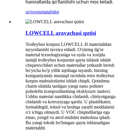
haroratlarda qo'llanilishi uchun mos keladi.
so'rovnoma
tafsilot
LOWCELL aravachasi qutisi
Trolleybus korpusi LOWCELL H materialidan
tayyorlanishi tavsiya etiladi. O'zining ilg'or
material texnologiyasiga va uyda va xorijda
taniqli trolleybus korpusini qayta ishlash ishlab
chiqaruvchilari uchun materiallar yetkazib berish
bo'yicha ko'p yillik tajribaga tayanib, bizning
kompaniyamiz mustaqil ravishda retro trolleybus
korpus mahsulotlarini ishlab chiqdi. Qotishma
charm sifatida tanilgan yangi nano polimer
poliolefin kompozitlarining eksklyuziv tanlovi.
Ushbu material namlikka chidamli, chiriyotganga
chidamli va korroziyaga qarshi. U plastifikator,
formaldegid, toluol va boshqa zararli moddalarni
o'z ichiga olmaydi. U VOC chiqindilariga ega
emas, yengil va atrof-muhitni muhofaza qiladi.
Bu yangi toksik bo'lmagan qayta ishlanadigan
materialdir.