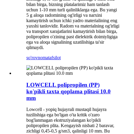
bilan birga, bizning platalarimiz ham tanlash
uchun 1-10 mm turli qalinliklarga ega. Bu yangi
5 g aloqa radomining og'irligi va narxini
kamaytirish uchun ichki yadro materialining eng
yaxshi tanlovidir. Radom va materialning og'irligi
va transport xarajatlarini kamaytirish bilan birga,
polipropilen o'zining past dielektrik doimiyligiga
ega va aloqa signalining uzatilishiga ta'sir
qilmaydi.
so'rovnoma
tafsilot
LOWCELL polipropilen (PP)
ko'pikli taxta qoplama plitasi 10.0
mm
Lowcell - yopiq hujayrali mustaqil hujayra
tuzilishiga ega bo'lgan o'ta kritik o'zaro
bog'lanmagan ekstruziyalangan ko'pikli
polipropilen plita. Kengayish nisbati 2 baravar,
zichligi 0,45-0,5 g/sm3, qalinligi 10 mm. Bu