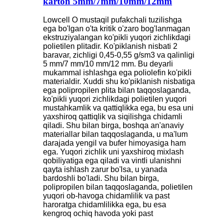
karton 5mm/7mm/10mm/12mm
Lowcell O mustaqil pufakchali tuzilishga
ega bo'lgan o'ta kritik o'zaro bog'lanmagan
ekstruziyalangan ko'pikli yuqori zichlikdagi
polietilen plitadir. Ko'piklanish nisbati 2
baravar, zichligi 0,45-0,55 g/sm3 va qalinligi
5 mm/7 mm/10 mm/12 mm. Bu deyarli
mukammal ishlashga ega poliolefin ko'pikli
materialdir. Xuddi shu ko'piklanish nisbatiga
ega polipropilen plita bilan taqqoslaganda,
ko'pikli yuqori zichlikdagi polietilen yuqori
mustahkamlik va qattiqlikka ega, bu esa uni
yaxshiroq qattiqlik va siqilishga chidamli
qiladi. Shu bilan birga, boshqa an'anaviy
materiallar bilan taqqoslaganda, u ma'lum
darajada yengil va bufer himoyasiga ham
ega. Yuqori zichlik uni yaxshiroq mixlash
qobiliyatiga ega qiladi va vintli ulanishni
qayta ishlash zarur bo'lsa, u yanada
bardoshli bo'ladi. Shu bilan birga,
polipropilen bilan taqqoslaganda, polietilen
yuqori ob-havoga chidamlilik va past
haroratga chidamlilikka ega, bu esa
kengroq ochiq havoda yoki past