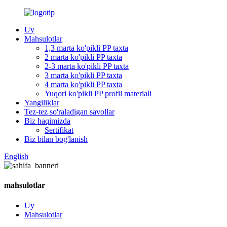
Uy
Mahsulotlar
1,3 marta ko'pikli PP taxta
2 marta ko'pikli PP taxta
2-3 marta ko'pikli PP taxta
3 marta ko'pikli PP taxta
4 marta ko'pikli PP taxta
Yuqori ko'pikli PP profil materiali
Yangiliklar
Tez-tez so'raladigan savollar
Biz haqimizda
Sertifikat
Biz bilan bog'lanish
English
mahsulotlar
Uy
Mahsulotlar