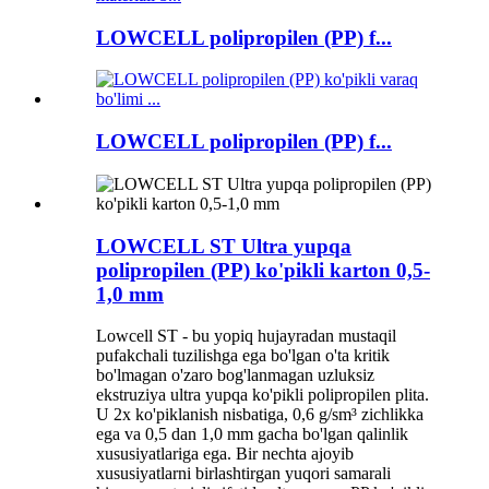
LOWCELL polipropilen (PP) f...
LOWCELL polipropilen (PP) f...
LOWCELL ST Ultra yupqa
polipropilen (PP) ko'pikli karton 0,5-
1,0 mm
Lowcell ST - bu yopiq hujayradan mustaqil
pufakchali tuzilishga ega bo'lgan o'ta kritik
bo'lmagan o'zaro bog'lanmagan uzluksiz
ekstruziya ultra yupqa ko'pikli polipropilen plita.
U 2x ko'piklanish nisbatiga, 0,6 g/sm³ zichlikka
ega va 0,5 dan 1,0 mm gacha bo'lgan qalinlik
xususiyatlariga ega. Bir nechta ajoyib
xususiyatlarni birlashtirgan yuqori samarali