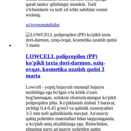
qarab tanlov qilishingiz mumkin. Turli
o'lchamlarni va turli xil ichki sahifalar sonini
sozlang.
so'rovnoma
tafsilot
LOWCELL polipropilen (PP)
ko'pikli taxta dori-darmon, oziq-
ovqat, kosmetika uzatish qutisi 3
marta
Lowcell - yopiq hujayrali mustaqil hujayra
tuzilishiga ega bo'lgan o'ta kritik o'zaro
bog'lanmagan, uzluksiz ekstruziyalangan ko'pikli
polipropilen plita. Ko'piklanish nisbati 3 baravar,
zichligi 0,4-0,45 g/sm3 va qalinlik xususiyatlari
3-5 mm turli qalinliklarda mavjud. An'anaviy
qattiq polietilen materiallari bilan taqqoslaganda,
u ko'plab aniq afzalliklarga ega. Birinchidan,
plitaning narxi an'anaviy polietilen qattiq