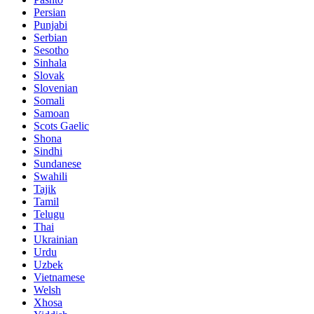
Persian
Punjabi
Serbian
Sesotho
Sinhala
Slovak
Slovenian
Somali
Samoan
Scots Gaelic
Shona
Sindhi
Sundanese
Swahili
Tajik
Tamil
Telugu
Thai
Ukrainian
Urdu
Uzbek
Vietnamese
Welsh
Xhosa