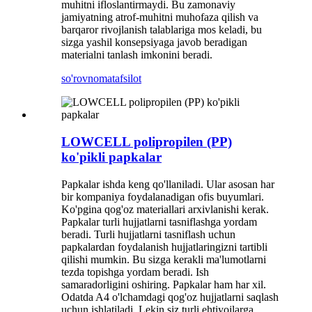
muhitni ifloslantirmaydi. Bu zamonaviy
jamiyatning atrof-muhitni muhofaza qilish va
barqaror rivojlanish talablariga mos keladi, bu
sizga yashil konsepsiyaga javob beradigan
materialni tanlash imkonini beradi.
so'rovnoma
tafsilot
LOWCELL polipropilen (PP)
ko'pikli papkalar
Papkalar ishda keng qo'llaniladi. Ular asosan har
bir kompaniya foydalanadigan ofis buyumlari.
Ko'pgina qog'oz materiallari arxivlanishi kerak.
Papkalar turli hujjatlarni tasniflashga yordam
beradi. Turli hujjatlarni tasniflash uchun
papkalardan foydalanish hujjatlaringizni tartibli
qilishi mumkin. Bu sizga kerakli ma'lumotlarni
tezda topishga yordam beradi. Ish
samaradorligini oshiring. Papkalar ham har xil.
Odatda A4 o'lchamdagi qog'oz hujjatlarni saqlash
uchun ishlatiladi. Lekin siz turli ehtiyojlarga