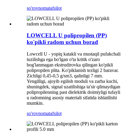
so'rovnoma
tafsilot
LOWCELL U polipropilen (PP)
ko'pikli radom uchun borad
Lowcell U - yopiq katakli va mustaqil pufakchali
tuzilishga ega bo'lgan o'ta kritik o'zaro
bog'lanmagan ekstrudirovka qilingan ko'pikli
polipropilen plita. Ko'piklanish tezligi 2 baravar.
Zichligi 0,45-0,5 g/sm3, qalinligi 7 mm.
Yengilligi, ajoyib egilish moduli va zarba kuchi,
shuningdek, signal uzatilishiga ta'sir qilmaydigan
polipropilenning past dielektrik doimiyligi tufayli
u radomning asosiy materiali sifatida ishlatilishi
mumkin.
so'rovnoma
tafsilot