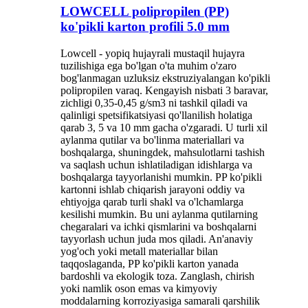
LOWCELL polipropilen (PP)
ko'pikli karton profili 5.0 mm
Lowcell - yopiq hujayrali mustaqil hujayra
tuzilishiga ega bo'lgan o'ta muhim o'zaro
bog'lanmagan uzluksiz ekstruziyalangan ko'pikli
polipropilen varaq. Kengayish nisbati 3 baravar,
zichligi 0,35-0,45 g/sm3 ni tashkil qiladi va
qalinligi spetsifikatsiyasi qo'llanilish holatiga
qarab 3, 5 va 10 mm gacha o'zgaradi. U turli xil
aylanma qutilar va bo'linma materiallari va
boshqalarga, shuningdek, mahsulotlarni tashish
va saqlash uchun ishlatiladigan idishlarga va
boshqalarga tayyorlanishi mumkin. PP ko'pikli
kartonni ishlab chiqarish jarayoni oddiy va
ehtiyojga qarab turli shakl va o'lchamlarga
kesilishi mumkin. Bu uni aylanma qutilarning
chegaralari va ichki qismlarini va boshqalarni
tayyorlash uchun juda mos qiladi. An'anaviy
yog'och yoki metall materiallar bilan
taqqoslaganda, PP ko'pikli karton yanada
bardoshli va ekologik toza. Zanglash, chirish
yoki namlik oson emas va kimyoviy
moddalarning korroziyasiga samarali qarshilik