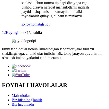
saqlash uchun tortma tipidagi dizaynga ega.
Ushbu dizayn nafaqat mahsulotlarni saqlash
paytida ishqalanishni kamaytiradi, balki
foydalanish qulayligini ham ta'minlaydi.
so'rovnoma
tafsilot
1
2
Keyingi >
>>
1/2-sahifa
Ilmiy tadqiqotlar uchun ishlatiladigan laboratoriyalar turli xil
shakllarga ega, chunki ular turlicha. Biz to'liq jarayon quvurlarini
o'rnatish imkoniyatlarini taqdim etamiz.
FOYDALI HAVOLALAR
Mahsulotlar
Biz bilan bog'lanish
Biz haqimizda