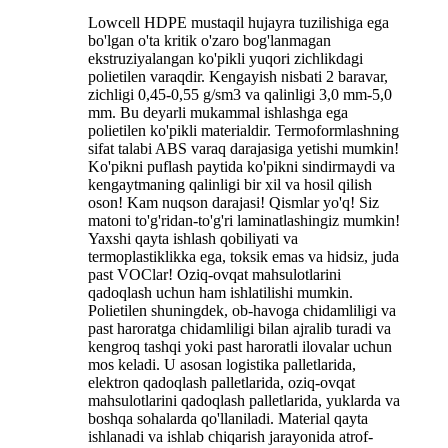
Lowcell HDPE mustaqil hujayra tuzilishiga ega
bo'lgan o'ta kritik o'zaro bog'lanmagan
ekstruziyalangan ko'pikli yuqori zichlikdagi
polietilen varaqdir. Kengayish nisbati 2 baravar,
zichligi 0,45-0,55 g/sm3 va qalinligi 3,0 mm-5,0
mm. Bu deyarli mukammal ishlashga ega
polietilen ko'pikli materialdir. Termoformlashning
sifat talabi ABS varaq darajasiga yetishi mumkin!
Ko'pikni puflash paytida ko'pikni sindirmaydi va
kengaytmaning qalinligi bir xil va hosil qilish
oson! Kam nuqson darajasi! Qismlar yo'q! Siz
matoni to'g'ridan-to'g'ri laminatlashingiz mumkin!
Yaxshi qayta ishlash qobiliyati va
termoplastiklikka ega, toksik emas va hidsiz, juda
past VOClar! Oziq-ovqat mahsulotlarini
qadoqlash uchun ham ishlatilishi mumkin.
Polietilen shuningdek, ob-havoga chidamliligi va
past haroratga chidamliligi bilan ajralib turadi va
kengroq tashqi yoki past haroratli ilovalar uchun
mos keladi. U asosan logistika palletlarida,
elektron qadoqlash palletlarida, oziq-ovqat
mahsulotlarini qadoqlash palletlarida, yuklarda va
boshqa sohalarda qo'llaniladi. Material qayta
ishlanadi va ishlab chiqarish jarayonida atrof-