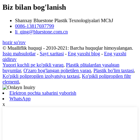
Biz bilan bog'lanish
Shanxay Bluestone Plastik Texnologiyalari MChJ
0086-13817697799
li_qing@bluestone.com.cn
hozir so'rov
© Mualliflik huquqi - 2010-2021: Barcha huquqlar himoyalangan.
Issiq mahsulotlar
-
Sayt xaritasi
-
Eng yaxshi blog
-
Eng yaxshi
qidiruv
Yuqori kuchli pe ko'pikli varaq
,
Plastik plitalardan yasalgan
buyumlar
,
O'zaro bog'langan polietilen varaq
,
Plastik bo'lim taxtasi
,
Ko'pikli polipropilen izolyatsiya taxtasi
,
Ko'pikli polipropilen filtr
elementi
,
Elektron pochta xabarini yuborish
WhatsApp
x