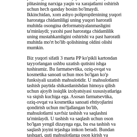
plitasining narxiga yaqin va xarajatlarni oshirish
uchun hech qanday bosim bo'lmaydi.
Ikkinchidan, xom ashyo polipropilenining yuqori
haroratga chidamliligi uning yuqori haroratli
muhitda osongina deformatsiyalanmasligini
ta'minlaydi; yaxshi past haroratga chidamlilik
uning mustahkamligini oshirishi va past haroratli
muhitda mo'rt bo'lib qolishining oldini olishi
mumkin.
Biz yuqori sifatli 3 marta PP ko'pikli kartondan
tayyorlangan ushbu uzatish qutisini ishga
tushiramiz. Bu farmatsevtika, oziq-ovqat va
kosmetika sanoati uchun mos bo'lgan ko'p
funksiyali uzatish mahsulotidir. U mahsulotlarni
tashish paytida shikastlanishdan himoya qilish
uchun ajoyib issiqlik izolyatsiyasi xususiyatlariga
va siqish kuchiga ega. Asosan farmatsevtika,
oziq-ovqat va kosmetika sanoati ehtiyojlarini
qondirish uchun mo'ljallangan bo'lib,
mahsulotlarni xavfsiz tashish va saqlashni
ta'minlaydi. U tashish va saqlash uchun oson
bo'lgan yengil dizaynga ega, bu esa tashish va
saqlash joyini tejashga imkon beradi. Bundan
tashqari, quti mahsulotlarga oson kirish va