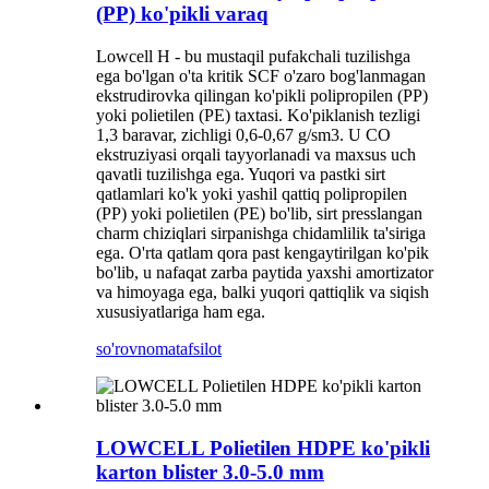
(PP) ko'pikli varaq
Lowcell H - bu mustaqil pufakchali tuzilishga
ega bo'lgan o'ta kritik SCF o'zaro bog'lanmagan
ekstrudirovka qilingan ko'pikli polipropilen (PP)
yoki polietilen (PE) taxtasi. Ko'piklanish tezligi
1,3 baravar, zichligi 0,6-0,67 g/sm3. U CO
ekstruziyasi orqali tayyorlanadi va maxsus uch
qavatli tuzilishga ega. Yuqori va pastki sirt
qatlamlari ko'k yoki yashil qattiq polipropilen
(PP) yoki polietilen (PE) bo'lib, sirt presslangan
charm chiziqlari sirpanishga chidamlilik ta'siriga
ega. O'rta qatlam qora past kengaytirilgan ko'pik
bo'lib, u nafaqat zarba paytida yaxshi amortizator
va himoyaga ega, balki yuqori qattiqlik va siqish
xususiyatlariga ham ega.
so'rovnoma
tafsilot
LOWCELL Polietilen HDPE ko'pikli
karton blister 3.0-5.0 mm