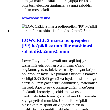
himoya materiali sifatida ultra yupqa PP ko'pikli
plita turli elektron qurilmalar va aniq asboblar
uchun mos keladi.
so'rovnoma
tafsilot
LOWCELL 3 marta polipropilen
(PP) ko'pikli karton filtr mashinasi
splint disk 2mm/2.5mm
Lowcell - yopiq hujayrali mustaqil hujayra
tuzilishiga ega bo'lgan o'ta muhim o'zaro
bog'lanmagan, uzluksiz ekstruziyalangan ko'pikli
polipropilen taxta. Ko'piklanish nisbati 3 baravar,
zichligi 0,35-0,45 g/sm3 va foydalanish holatiga
qarab 2-5 mm gacha turli qalinlikdagi materiallar
mavjud. Ajoyib suv o'tkazmaydigan, mog'orga
chidamli, korroziyaga chidamli va oson
tozalanishi tufayli uning xizmat muddati kamida
3 yilga yetishi mumkin. Ushbu PP ko'pikli
plastinka filtri splint diski yuqori filtrlash
talablariga ega muhit talablariga javob berish