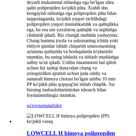
deyarli mukammal ishlashga ega bo'lgan ultra
qalin polipropilen ko'pikli plita. Xuddi shu
kengayish nisbatiga ega polipropilen plita bilan
taqqoslaganda, ko'pikli yuqori zichlikdagi
polipropilen yuqori mustahkamlik va qattiqlikka
ega, bu esa uni yaxshiroq qattiqlik va siqilishga
chidamli qiladi. Biz changli muhitda yashaymiz.
Chang hamma joyda va uskunaning ichida yoki
ehtiyot qismlar ishlab chiqarish ustaxonasining
aylanma qutilarida va boshqalarda to'planishi
mumkin, bu uning ishlashi va ishlash muddatiga
salbiy ta'sir qiladi. Ushbu muammoni hal qilish
uchun biz tashqi dunyodan chang va
axloqsizlikni ajratish uchun juda oddiy va
samarali himoya chorasi bo'lgan ushbu 10 mm
PP ko'pikli plita qopqog'ini ishlab chiqdik. Siz
bizning mahsulotlarimizdan ishonch bilan
foydalanishingiz mumkin.
so'rovnoma
tafsilot
LOWCELL H himoya polipropilen