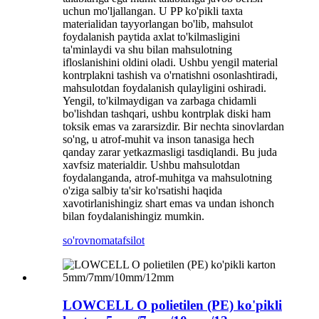
uchun mo'ljallangan. U PP ko'pikli taxta
materialidan tayyorlangan bo'lib, mahsulot
foydalanish paytida axlat to'kilmasligini
ta'minlaydi va shu bilan mahsulotning
ifloslanishini oldini oladi. Ushbu yengil material
kontrplakni tashish va o'rnatishni osonlashtiradi,
mahsulotdan foydalanish qulayligini oshiradi.
Yengil, to'kilmaydigan va zarbaga chidamli
bo'lishdan tashqari, ushbu kontrplak diski ham
toksik emas va zararsizdir. Bir nechta sinovlardan
so'ng, u atrof-muhit va inson tanasiga hech
qanday zarar yetkazmasligi tasdiqlandi. Bu juda
xavfsiz materialdir. Ushbu mahsulotdan
foydalanganda, atrof-muhitga va mahsulotning
o'ziga salbiy ta'sir ko'rsatishi haqida
xavotirlanishingiz shart emas va undan ishonch
bilan foydalanishingiz mumkin.
so'rovnoma
tafsilot
LOWCELL O polietilen (PE) ko'pikli