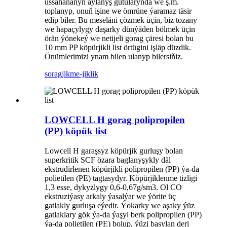
ussahananyň aýlanyş gutularynda we ş.m.
toplanyp, onuň işine we ömrüne ýaramaz täsir
edip biler. Bu meseläni çözmek üçin, biz tozany
we hapaçylygy daşarky dünýäden bölmek üçin
örän ýönekeý we netijeli gorag çäresi bolan bu
10 mm PP köpürjikli list örtügini işläp düzdik.
Önümlerimizi ynam bilen ulanyp bilersiňiz.
sorag
jikme-jiklik
LOWCELL H gorag polipropilen
(PP) köpük list
Lowcell H garaşsyz köpürjik gurluşy bolan
superkritik SCF özara baglanyşykly däl
ekstrudirlenen köpürjikli polipropilen (PP) ýa-da
polietilen (PE) tagtasydyr. Köpürjiklenme tizligi
1,3 esse, dykyzlygy 0,6-0,67g/sm3. Ol CO
ekstruziýasy arkaly ýasalýar we ýörite üç
gatlakly gurluşa eýedir. Ýokarky we aşaky ýüz
gatlaklary gök ýa-da ýaşyl berk polipropilen (PP)
ýa-da polietilen (PE) bolup, ýüzi basylan deri