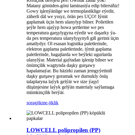
Kemçilik derejesi pes! Ownuk zatlar ýok!
Matany gönüden-göni laminasiýa edip bilersiňiz!
Gowy işlenýänlige we termoplastiklige eýedir,
zäherli däl we yssyz, örän pes UÇO! Iýmit
gaplamak üçin hem ulanylyp bilner. Polietilen
şeýle hem ajaýyp howa şertlerine we pes
temperatura garşylygyna eýedir we daşarky ýa-
da pes temperatura ulanylyşynyň giň gerimi üçin
amatlydyr. Ol esasan logistika paletlerinde,
elektron gaplama paletlerinde, iýmit gaplama
paletlerinde, bagajlarda we beýleki ugurlarda
ulanylýar. Material gaýtadan işlenip bilner we
önümçilik wagtynda daşky gurşawy
hapalamaýar. Bu häzirki zaman jemgyýetiniň
daşky gurşawy goramak we durnukly ösüş
talaplaryna laýyk gelýär we size ýaşyl
düşünjesine laýyk gelýän materialy saýlamaga
mümkinçilik berýär.
sorag
jikme-jiklik
LOWCELL polipropilen (PP)