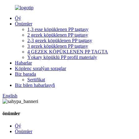
Öý
Önümler
1,3 esse köpüklenen PP tagtasy
2 gezek köpüklenen PP tagtasy
2-3 gezek köpüklenen PP tagtasy
3 gezek köpüklenen PP tagtasy
4 GEZEK KÖPÜKLENEN PP TAGTA
Ýokary köpüklü PP profil materialy
Habarlar
Köplenç soralýan soraglar
Biz barada
Sertifikat
Biz bilen habarlaşyň
English
önümler
Öý
Önümler