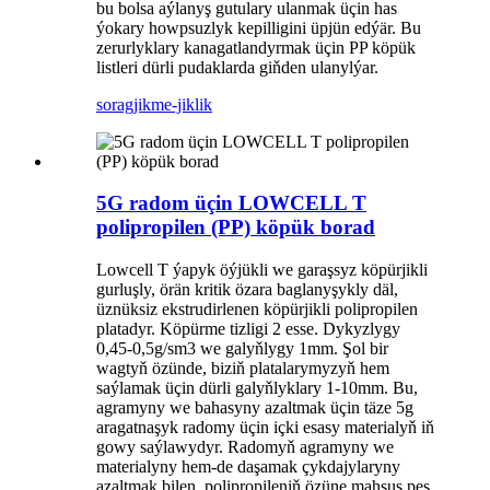
bu bolsa aýlanyş gutulary ulanmak üçin has
ýokary howpsuzlyk kepilligini üpjün edýär. Bu
zerurlyklary kanagatlandyrmak üçin PP köpük
listleri dürli pudaklarda giňden ulanylýar.
sorag
jikme-jiklik
5G radom üçin LOWCELL T
polipropilen (PP) köpük borad
Lowcell T ýapyk öýjükli we garaşsyz köpürjikli
gurluşly, örän kritik özara baglanyşykly däl,
üznüksiz ekstrudirlenen köpürjikli polipropilen
platadyr. Köpürme tizligi 2 esse. Dykyzlygy
0,45-0,5g/sm3 we galyňlygy 1mm. Şol bir
wagtyň özünde, biziň platalarymyzyň hem
saýlamak üçin dürli galyňlyklary 1-10mm. Bu,
agramyny we bahasyny azaltmak üçin täze 5g
aragatnaşyk radomy üçin içki esasy materialyň iň
gowy saýlawydyr. Radomyň agramyny we
materialyny hem-de daşamak çykdajylaryny
azaltmak bilen, polipropileniň özüne mahsus pes