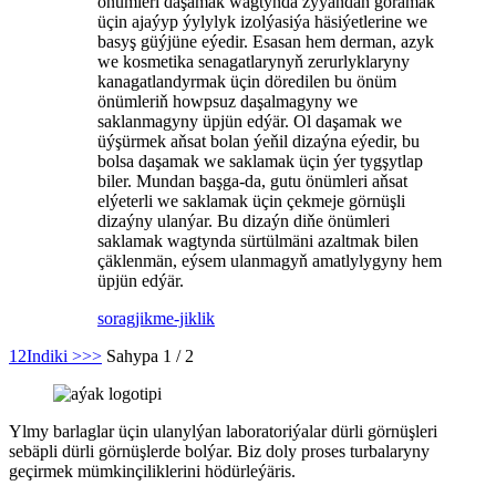
önümleri daşamak wagtynda zyýandan goramak
üçin ajaýyp ýylylyk izolýasiýa häsiýetlerine we
basyş güýjüne eýedir. Esasan hem derman, azyk
we kosmetika senagatlarynyň zerurlyklaryny
kanagatlandyrmak üçin döredilen bu önüm
önümleriň howpsuz daşalmagyny we
saklanmagyny üpjün edýär. Ol daşamak we
üýşürmek aňsat bolan ýeňil dizaýna eýedir, bu
bolsa daşamak we saklamak üçin ýer tygşytlap
biler. Mundan başga-da, gutu önümleri aňsat
elýeterli we saklamak üçin çekmeje görnüşli
dizaýny ulanýar. Bu dizaýn diňe önümleri
saklamak wagtynda sürtülmäni azaltmak bilen
çäklenmän, eýsem ulanmagyň amatlylygyny hem
üpjün edýär.
sorag
jikme-jiklik
1
2
Indiki >
>>
Sahypa 1 / 2
Ylmy barlaglar üçin ulanylýan laboratoriýalar dürli görnüşleri
sebäpli dürli görnüşlerde bolýar. Biz doly proses turbalaryny
geçirmek mümkinçiliklerini hödürleýäris.