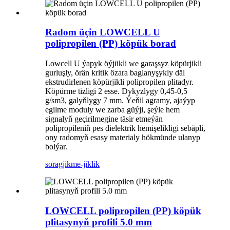
Radom üçin LOWCELL U
polipropilen (PP) köpük borad
Lowcell U ýapyk öýjükli we garaşsyz köpürjikli
gurluşly, örän kritik özara baglanyşykly däl
ekstrudirlenen köpürjikli polipropilen plitadyr.
Köpürme tizligi 2 esse. Dykyzlygy 0,45-0,5
g/sm3, galyňlygy 7 mm. Ýeňil agramy, ajaýyp
egilme moduly we zarba güýji, şeýle hem
signalyň geçirilmegine täsir etmeýän
polipropileniň pes dielektrik hemişelikligi sebäpli,
ony radomyň esasy materialy hökmünde ulanyp
bolýar.
sorag
jikme-jiklik
LOWCELL polipropilen (PP) köpük
plitasynyň profili 5.0 mm