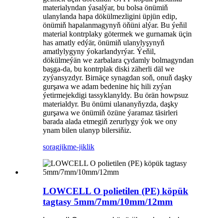
materialyndan ýasalýar, bu bolsa önümiň
ulanylanda hapa dökülmezligini üpjün edip,
önümiň hapalanmagynyň öňüni alýar. Bu ýeňil
material kontrplaky götermek we gurnamak üçin
has amatly edýär, önümiň ulanylyşynyň
amatlylygyny ýokarlandyrýar. Ýeňil,
dökülmeýän we zarbalara çydamly bolmagyndan
başga-da, bu kontrplak diski zäherli däl we
zyýansyzdyr. Birnäçe synagdan soň, onuň daşky
gurşawa we adam bedenine hiç hili zyýan
ýetirmejekdigi tassyklanyldy. Bu örän howpsuz
materialdyr. Bu önümi ulananyňyzda, daşky
gurşawa we önümiň özüne ýaramaz täsirleri
barada alada etmegiň zerurlygy ýok we ony
ynam bilen ulanyp bilersiňiz.
sorag
jikme-jiklik
LOWCELL O polietilen (PE) köpük
tagtasy 5mm/7mm/10mm/12mm