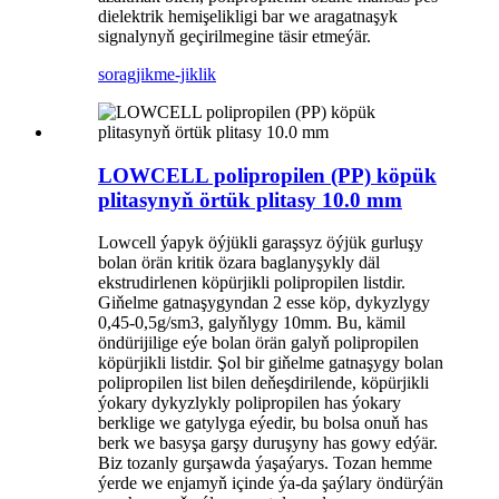
dielektrik hemişelikligi bar we aragatnaşyk
signalynyň geçirilmegine täsir etmeýär.
sorag
jikme-jiklik
LOWCELL polipropilen (PP) köpük
plitasynyň örtük plitasy 10.0 mm
Lowcell ýapyk öýjükli garaşsyz öýjük gurluşy
bolan örän kritik özara baglanyşykly däl
ekstrudirlenen köpürjikli polipropilen listdir.
Giňelme gatnaşygyndan 2 esse köp, dykyzlygy
0,45-0,5g/sm3, galyňlygy 10mm. Bu, kämil
öndürijilige eýe bolan örän galyň polipropilen
köpürjikli listdir. Şol bir giňelme gatnaşygy bolan
polipropilen list bilen deňeşdirilende, köpürjikli
ýokary dykyzlykly polipropilen has ýokary
berklige we gatylyga eýedir, bu bolsa onuň has
berk we basyşa garşy duruşyny has gowy edýär.
Biz tozanly gurşawda ýaşaýarys. Tozan hemme
ýerde we enjamyň içinde ýa-da şaýlary öndürýän