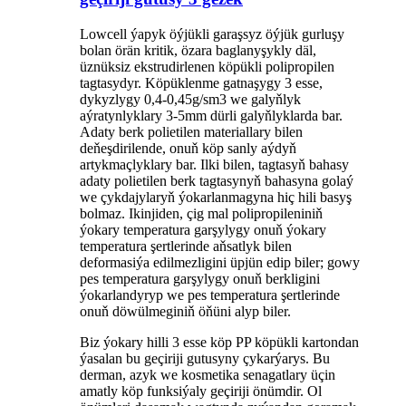
Lowcell ýapyk öýjükli garaşsyz öýjük gurluşy
bolan örän kritik, özara baglanyşykly däl,
üznüksiz ekstrudirlenen köpükli polipropilen
tagtasydyr. Köpüklenme gatnaşygy 3 esse,
dykyzlygy 0,4-0,45g/sm3 we galyňlyk
aýratynlyklary 3-5mm dürli galyňlyklarda bar.
Adaty berk polietilen materiallary bilen
deňeşdirilende, onuň köp sanly aýdyň
artykmaçlyklary bar. Ilki bilen, tagtasyň bahasy
adaty polietilen berk tagtasynyň bahasyna golaý
we çykdajylaryň ýokarlanmagyna hiç hili basyş
bolmaz. Ikinjiden, çig mal polipropileniniň
ýokary temperatura garşylygy onuň ýokary
temperatura şertlerinde aňsatlyk bilen
deformasiýa edilmezligini üpjün edip biler; gowy
pes temperatura garşylygy onuň berkligini
ýokarlandyryp we pes temperatura şertlerinde
onuň döwülmeginiň öňüni alyp biler.
Biz ýokary hilli 3 esse köp PP köpükli kartondan
ýasalan bu geçiriji gutusyny çykarýarys. Bu
derman, azyk we kosmetika senagatlary üçin
amatly köp funksiýaly geçiriji önümdir. Ol