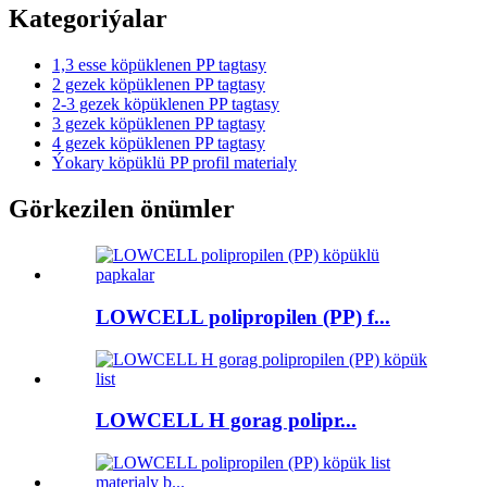
Kategoriýalar
1,3 esse köpüklenen PP tagtasy
2 gezek köpüklenen PP tagtasy
2-3 gezek köpüklenen PP tagtasy
3 gezek köpüklenen PP tagtasy
4 gezek köpüklenen PP tagtasy
Ýokary köpüklü PP profil materialy
Görkezilen önümler
LOWCELL polipropilen (PP) f...
LOWCELL H gorag polipr...