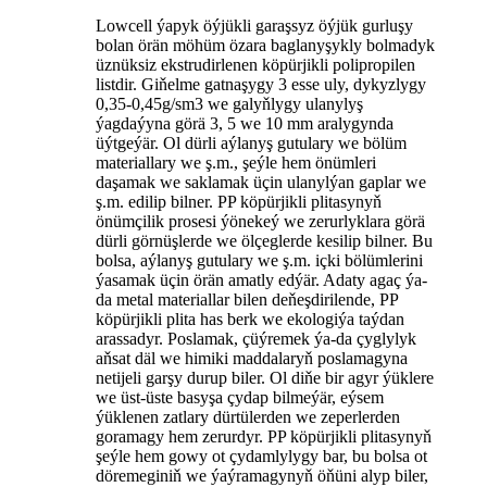
Lowcell ýapyk öýjükli garaşsyz öýjük gurluşy
bolan örän möhüm özara baglanyşykly bolmadyk
üznüksiz ekstrudirlenen köpürjikli polipropilen
listdir. Giňelme gatnaşygy 3 esse uly, dykyzlygy
0,35-0,45g/sm3 we galyňlygy ulanylyş
ýagdaýyna görä 3, 5 we 10 mm aralygynda
üýtgeýär. Ol dürli aýlanyş gutulary we bölüm
materiallary we ş.m., şeýle hem önümleri
daşamak we saklamak üçin ulanylýan gaplar we
ş.m. edilip bilner. PP köpürjikli plitasynyň
önümçilik prosesi ýönekeý we zerurlyklara görä
dürli görnüşlerde we ölçeglerde kesilip bilner. Bu
bolsa, aýlanyş gutulary we ş.m. içki bölümlerini
ýasamak üçin örän amatly edýär. Adaty agaç ýa-
da metal materiallar bilen deňeşdirilende, PP
köpürjikli plita has berk we ekologiýa taýdan
arassadyr. Poslamak, çüýremek ýa-da çyglylyk
aňsat däl we himiki maddalaryň poslamagyna
netijeli garşy durup biler. Ol diňe bir agyr ýüklere
we üst-üste basyşa çydap bilmeýär, eýsem
ýüklenen zatlary dürtülerden we zeperlerden
goramagy hem zerurdyr. PP köpürjikli plitasynyň
şeýle hem gowy ot çydamlylygy bar, bu bolsa ot
döremeginiň we ýaýramagynyň öňüni alyp biler,