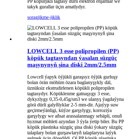
PP köpürjikli tagtasy dürli elektron enjamlar we
takyk gurallar üçin amatlydyr.
sorag
jikme-jiklik
LOWCELL 3 esse polipropilen (PP)
köpük tagtasyndan ýasalan süzgüç
maşynynyň şina diski 2mm/2.5mm
Lowcell ýapyk öýjükli garaşsyz öýjük gurluşy
bolan örän möhüm özara baglanyşykly däl,
üznüksiz ekstrudirlenen köpükli polipropilen
tagtasydyr. Köpüklenme gatnaşygy 3 esse,
dykyzlygy 0,35-0,45g/sm3 we ulanyş ýagdaýyna
görä dürli galyňlyklar 2-5 mm-dir. Ajaýyp suw
geçirmeýänligi, küýze garşylygy, korroziýa
garşylygy we aňsat arassalanmagy sebäpli, onuň
hyzmat möhleti azyndan 3 ýyla ýetip biler. Bu PP
köpük plastinka süzgüç şina diski ýokary süzgüç
talaplary bolan gurşawlaryň talaplaryna laýyk
gelmek üçin döredildi. Ol PP köpük plastinka