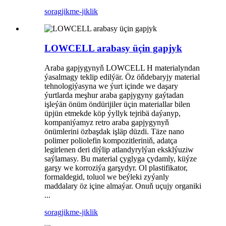
sorag
jikme-jiklik
LOWCELL arabasy üçin gapjyk
Araba gapjygynyň LOWCELL H materialyndan
ýasalmagy teklip edilýär. Öz öňdebaryjy material
tehnologiýasyna we ýurt içinde we daşary
ýurtlarda meşhur araba gapjygyny gaýtadan
işleýän önüm öndürijiler üçin materiallar bilen
üpjün etmekde köp ýyllyk tejribä daýanyp,
kompaniýamyz retro araba gapjygynyň
önümlerini özbaşdak işläp düzdi. Täze nano
polimer poliolefin kompozitleriniň, adatça
legirlenen deri diýlip atlandyrylýan eksklýuziw
saýlamasy. Bu material çyglyga çydamly, küýze
garşy we korroziýa garşydyr. Ol plastifikator,
formaldegid, toluol we beýleki zyýanly
maddalary öz içine almaýar. Onuň uçujy organiki
...
sorag
jikme-jiklik