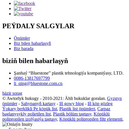
PEÝDALY SALGYLAR
Önümler
Biz bilen habarlaşyň
Biz barada
biziň bilen habarlaşyň
Şanhaý “Bluestone” plastik tehnologiýa kompaniýasy, LTD.
0086-13817697799
li_qing@bluestone.com.cn
häzir sorag
© Awtorlyk hukugy - 2010-2021: Ähli hukuklar goralan.
Gyzgyn
önümler
-
Sahypanyň kartasy
-
Iň gowy blog
-
Iň köp gözleg
Ýokary berklikli Pe köpük list
,
Plastik list önümleri
,
Çarpaz
baglanyşykly polietilen list
,
Plastik bölüm tagtasy
,
Köpüklü
polipropilen izolýasiýa tagtasy
,
Köpüklü polipropilen filtr elementi
,