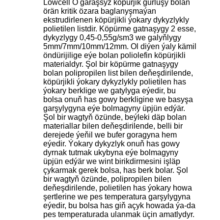
Lowcell O garaşsyz köpürjik gurluşy bolan
örän kritik özara baglanyşmaýan
ekstrudirlenen köpürjikli ýokary dykyzlykly
polietilen listdir. Köpürme gatnaşygy 2 esse,
dykyzlygy 0,45-0,55g/sm3 we galyňlygy
5mm/7mm/10mm/12mm. Ol diýen ýaly kämil
öndürijilige eýe bolan poliolefin köpürjikli
materialdyr. Şol bir köpürme gatnaşygy
bolan polipropilen list bilen deňeşdirilende,
köpürjikli ýokary dykyzlykly polietilen has
ýokary berklige we gatylyga eýedir, bu
bolsa onuň has gowy berkligine we basyşa
garşylygyna eýe bolmagyny üpjün edýär.
Şol bir wagtyň özünde, beýleki däp bolan
materiallar bilen deňeşdirilende, belli bir
derejede ýeňil we bufer goragyna hem
eýedir. Ýokary dykyzlyk onuň has gowy
dyrnak tutmak ukybyna eýe bolmagyny
üpjün edýär we wint birikdirmesini işläp
çykarmak gerek bolsa, has berk bolar. Şol
bir wagtyň özünde, polipropilen bilen
deňeşdirilende, polietilen has ýokary howa
şertlerine we pes temperatura garşylygyna
eýedir, bu bolsa has giň açyk howada ýa-da
pes temperaturada ulanmak üçin amatlydyr.