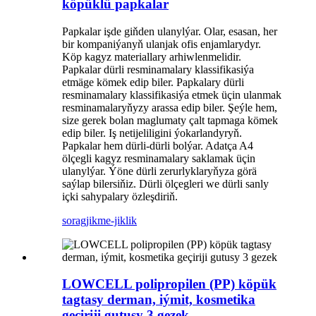
köpüklü papkalar
Papkalar işde giňden ulanylýar. Olar, esasan, her
bir kompaniýanyň ulanjak ofis enjamlarydyr.
Köp kagyz materiallary arhiwlenmelidir.
Papkalar dürli resminamalary klassifikasiýa
etmäge kömek edip biler. Papkalary dürli
resminamalary klassifikasiýa etmek üçin ulanmak
resminamalaryňyzy arassa edip biler. Şeýle hem,
size gerek bolan maglumaty çalt tapmaga kömek
edip biler. Iş netijeliligini ýokarlandyryň.
Papkalar hem dürli-dürli bolýar. Adatça A4
ölçegli kagyz resminamalary saklamak üçin
ulanylýar. Ýöne dürli zerurlyklaryňyza görä
saýlap bilersiňiz. Dürli ölçegleri we dürli sanly
içki sahypalary özleşdiriň.
sorag
jikme-jiklik
LOWCELL polipropilen (PP) köpük
tagtasy derman, iýmit, kosmetika
geçiriji gutusy 3 gezek