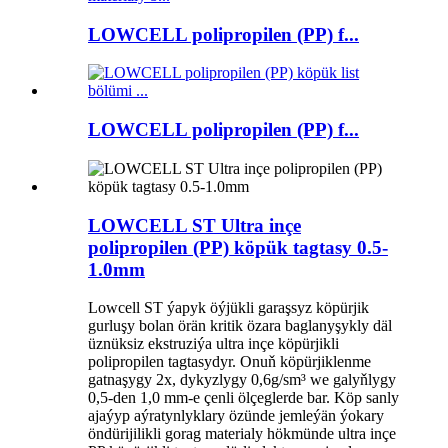
LOWCELL polipropilen (PP) f...
LOWCELL polipropilen (PP) f...
LOWCELL ST Ultra inçe
polipropilen (PP) köpük tagtasy 0.5-
1.0mm
Lowcell ST ýapyk öýjükli garaşsyz köpürjik
gurluşy bolan örän kritik özara baglanyşykly däl
üznüksiz ekstruziýa ultra inçe köpürjikli
polipropilen tagtasydyr. Onuň köpürjiklenme
gatnaşygy 2x, dykyzlygy 0,6g/sm³ we galyňlygy
0,5-den 1,0 mm-e çenli ölçeglerde bar. Köp sanly
ajaýyp aýratynlyklary özünde jemleýän ýokary
öndürijilikli gorag materialy hökmünde ultra inçe