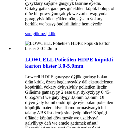
çyzyklary süýşme garşylyk täsirine eýedir.
Ortaky gatlak gara pes giňeldilen köpük bolup, ol
diňe bir gowy ýumşaklyk we zarba wagtynda
goraglylyk bilen çäklenmän, eýsem ýokary
berklik we basyş öndürijiligine hem eýedir.
sorag
jikme-jiklik
LOWCELL Polietilen HDPE köpükli
karton blister 3.0-5.0mm
Lowcell HDPE garaşsyz öýjük gurluşy bolan
örän kritik, özara baglanyşykly däl ekstrudelenen
köpürjikli ýokary dykyzlykly polietilen listdir.
Giňelme gatnaşygy 2 esse uly, dykyzlygy 0,45-
0,55g/sm3 we galyňlygy 3,0mm-5,0mm. Ol
diýen ýaly kämil öndürijilige eýe bolan polietilen
köpürjik materialdyr. Termoformasiýanyň hil
talaby ABS list derejesine ýetip biler! Köpügi
üflände köpügi döwmeýär we uzaldyşyň
galyňlygy deň we emele getirmek aňsat!