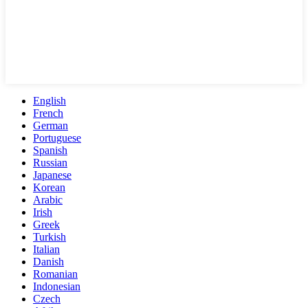
English
French
German
Portuguese
Spanish
Russian
Japanese
Korean
Arabic
Irish
Greek
Turkish
Italian
Danish
Romanian
Indonesian
Czech