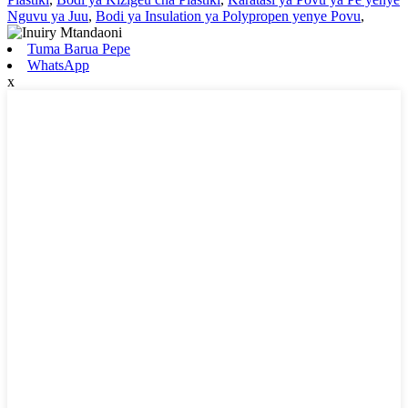
Nguvu ya Juu
,
Bodi ya Insulation ya Polypropen yenye Povu
,
Tuma Barua Pepe
WhatsApp
x