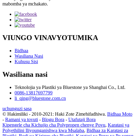
mabomba ya mchakato.
VIUNGO VINAVYOTUMIKA
Bidhaa
Wasiliana Nasi
Kuhusu Sisi
Wasiliana nasi
Teknolojia ya Plastiki ya Bluestone ya Shanghai Co., Ltd.
0086-13817697799
li_qing@bluestone.com.cn
uchunguzi sasa
© Hakimiliki - 2010-2021: Haki Zote Zimehifadhiwa.
Bidhaa Moto
-
Ramani ya tovuti
-
Blogu Bora
-
Utafutaji Bora
Kipengele cha Kichujio cha Polypropen chenye Povu
,
Karatasi ya
Polyethilini Iliyounganishwa kwa Msalaba
,
Bidhaa za Karatasi za
Plastiki
,
Bodi ya Kizigeu cha Plastiki
,
Karatasi ya Povu ya Pe yenye