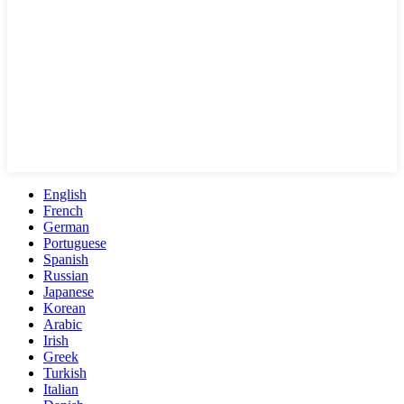
English
French
German
Portuguese
Spanish
Russian
Japanese
Korean
Arabic
Irish
Greek
Turkish
Italian